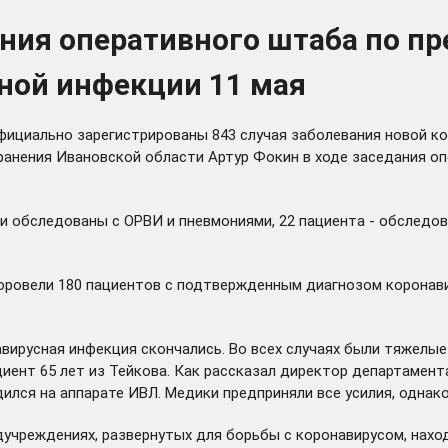
ания оперативного штаба по 
ной инфекции 11 мая
фициально зарегистрированы 843 случая заболевания новой ко
ранения Ивановской области Артур Фокин в ходе заседания о
ли обследованы с ОРВИ и пневмониями, 22 пациента - обследов
ровели 180 пациентов с подтвержденным диагнозом коронави
ирусная инфекция скончались. Во всех случаях были тяжелые
циент 65 лет из Тейкова. Как рассказал директор департамен
лся на аппарате ИВЛ. Медики предприняли все усилия, однако 
дучреждениях, развернутых для борьбы с коронавирусом, наход