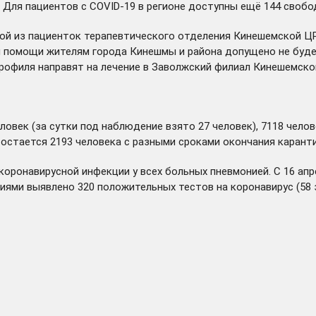
. Для пациентов с COVID-19 в регионе доступны ещё 144 свобо
одной из пациенток терапевтического отделения Кинешемской 
й помощи жителям города Кинешмы и района допущено не буде
профиля направят на лечение в Заволжский филиал Кинешемско
ловек (за сутки под наблюдение взято 27 человек), 7118 чело
остается 2193 человека с разными сроками окончания каранти
коронавирусной инфекции у всех больных пневмонией. С 16 апр
ниями выявлено 320 положительных тестов на коронавирус (58