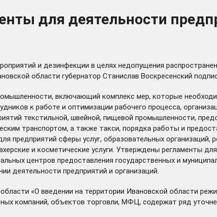
енты для деятельности предпр
оприятий и дезинфекции в целях недопущения распространен
овской области губернатор Станислав Воскресенский подписа
промышленности, включающий комплекс мер, которые необходи
рудников к работе и оптимизации рабочего процесса, организ
ятий текстильной, швейной, пищевой промышленности, предос
ским транспортом, а также такси, порядка работы и предост
для предприятий сферы услуг, образовательных организаций,
ахерские и косметические услуги. Утверждены регламенты дл
льных центров предоставления государственных и муниципаль
ии деятельности предприятий и организаций.
 области «О введении на территории Ивановской области ре
ых компаний, объектов торговли, МФЦ, содержат ряд уточне