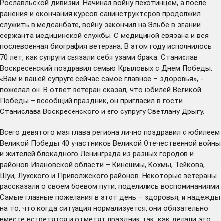
Рославльской дивизии. Начинал войну пехотинцем, а после
ранения и окончания курсов санинструкторов продолжил
служить в медсанбате, войну закончил на Эльбе в звании
сержанта медицинской службы. С медициной связана и вся
послевоенная биография ветерана. В этом году исполнилось
70 лет, как супруги связали себя узами брака. Станислав
Воскресенский поздравил семью Крыловых с Днем Победы.
«Вам и вашей супруге сейчас самое главное – здоровья», -
пожелал он. В ответ ветеран сказал, что юбилей Великой
Победы – всеобщий праздник, он пригласил в гости
Станислава Воскресенского и его супругу Светлану Дрыгу.
Всего девятого мая глава региона лично поздравил с юбилеем
Великой Победы 40 участников Великой Отечественной войны
и жителей блокадного Ленинграда из разных городов и
районов Ивановской области – Кинешмы, Кохмы, Тейкова,
Шуи, Лухского и Приволжского районов. Некоторые ветераны
рассказали о своем боевом пути, поделились воспоминаниями.
Самые главные пожелания в этот день – здоровья, и надежды
на то, что когда ситуация нормализуется, они обязательно
вместе встретятся и отметят праздник так, как делали это