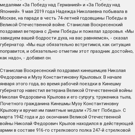
медалями «За Победу над Германией» и «За Победу над
Японией». 9 мая 2019 года Надежда Николаевна побывала в
Москве, на параде в честь 74-летней годовщины Победы в
Великой Отечественной войне. Станислав Воскресенский
поздравил ветерана с Днем Победы и пожелал здоровья. «Мы
завидуем вашей бодрости духа, на вас равняемся», - сказал
губернатор. «Мы еще обязательно встретимся, как ситуация
поправится, и обязательно отметим этот праздник достойно,
как надо», - добавил он.
Станислав Воскресенский поздравил кинешемцев Николая
Федоровича и Музу Константиновну Крыловых. В начале
января этого года, во время рабочей поездки в Кинешму
губернатор
навестил
ветерана Великой Отечественной войны
Николая Федоровича Крылова и его супругу, труженика тыла,
Почетного гражданина Кинешмы Музу Константиновну
Крылову и вручил им памятные медали «75 лет Победы». С
марта 1942 года и до окончания Великой Отечественной
войны Николай Федорович Крылов находился в действующей
армии в составе 916-го стрелкового полка 247-й стрелковой