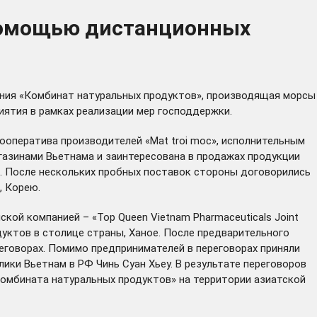
 помощью дистанционных
ания «Комбинат натуральных продуктов», производящая морсы
иятия в рамках реализации мер господдержки.
оператива производителей «Mat troi moc», исполнительным
азинами Вьетнама и заинтересована в продажах продукции
. После нескольких пробных поставок стороны договорились
, Корею.
кой компанией – «Top Queen Vietnam Pharmaceuticals Joint
уктов в столице страны, Ханое. После предварительного
еговорах. Помимо предпринимателей в переговорах приняли
ики Вьетнам в РФ Чинь Суан Хьеу. В результате переговоров
омбината натуральных продуктов» на территории азиатской