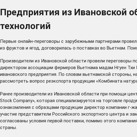
Предприятия из Ивановской о
технологий
Первые онлайн-переговоры с зарубежными партнерами провел
из фруктов и ягод, договорилась о поставках во Вьетнам. По
Производители из Ивановской области провели переговоры по
директором ассоциации фермеров Вьетнама мадам Нгуен Тхи К
ивановского предприятия. По словам вьетнамской стороны, 
рассмотреть вопрос реэкспорта продукции «Комбината натура
Ранее производители из Ивановской области при помощи центр
Stock Company», которая специализируется на торговле проду
ознакомления с образцами продукции директор компании г-жа
участие представители Российского экспортного центра и за
согласованы условия первой поставки, помимо этого компани
страны.