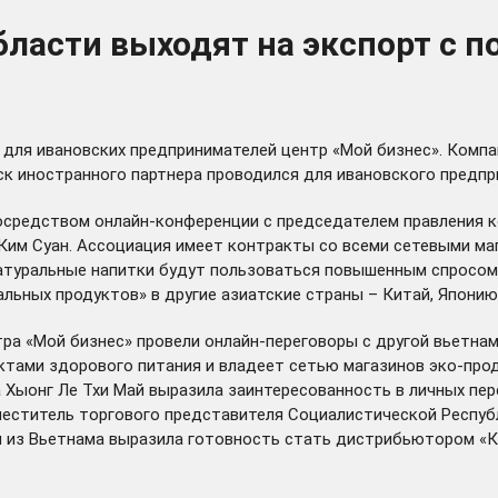
бласти выходят на экспорт с
 для ивановских предпринимателей центр «Мой бизнес». Комп
иск иностранного партнера проводился для ивановского предпр
средством онлайн-конференции с председателем правления ко
им Суан. Ассоциация имеет контракты со всеми сетевыми маг
натуральные напитки будут пользоваться повышенным спросом
льных продуктов» в другие азиатские страны – Китай, Японию
а «Мой бизнес» провели онлайн-переговоры с другой вьетнамс
ктами здорового питания и владеет сетью магазинов эко-прод
 Хыонг Ле Тхи Май выразила заинтересованность в личных пер
меститель торгового представителя Социалистической Республ
я из Вьетнама выразила готовность стать дистрибьютором «К