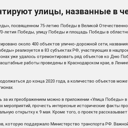
нтируют улицы, названные в ч
еды», посвященном 75-летию Победы в Великой Отечественной
70-летия Победы, улицу Победы и площадь Победы в областно
нтировано около 400 объектов улично-дорожной сети, названи
беды» реализуется в 83 субъектах РФ, участвующих в нацпро
ионах уже удалось отремонтировать ряд объектов ко Дню Поб
 масштабные работы проведены в Краснодарском крае, в Лени
должаться до конца 2020 года, а количество объектов может 
гионах.
ть за их преображением можно в
приложении
«Улица Победы» в 
ых мероприятий, прочесть интересные исторические факты пр
альную открытку к 9 мая. Кроме того, о проекте рассказывае
ов, которую поддержало Министерство транспорта РФ. Важной