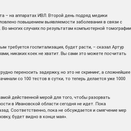
та – на аппаратах ИВЛ. Второй день подряд медики
условлено повышением выявляемости заболевания в связи с
и. Во многих случаях по результатам компьютерной томографии
ым требуется госпитализация, будет расти, – сказал Артур
пами, никаких коек не хватит. Вы сами это можете посчитать
удно переносить задержку, но это не скрининг, а сложнейшее
чинали со 100 тестов в сутки, то теперь делается уже 1000
Самой действенной мерой для того, чтобы разорвать
мости в Ивановской области сегодня не идет. Пока
азад. Соответственно, пока не обсуждается и смягчение мер
овку, будет видно в конце мая».