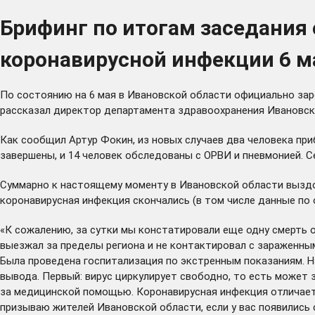
Брифинг по итогам заседания
коронавирусной инфекции 6 м
По состоянию на 6 мая в Ивановской области официально заре
рассказал директор департамента здравоохранения Ивановско
Как сообщил Артур Фокин, из новых случаев два человека при
завершены, и 14 человек обследованы с ОРВИ и пневмонией. С
Суммарно к настоящему моменту в Ивановской области вызд
коронавирусная инфекция скончались (в том числе данные по 
«К сожалению, за сутки мы констатировали еще одну смерть о
выезжал за пределы региона и не контактировал с зараженным
Была проведена госпитализация по экстренным показаниям. Н
вывода. Первый: вирус циркулирует свободно, то есть может 
за медицинской помощью. Коронавирусная инфекция отличаетс
призываю жителей Ивановской области, если у вас появились 