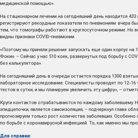
медицинской помощью».
На стационарном лечении на сегодняшний день находится 433 
регистрируют рекордные показатели по пневмониям: вчера бы
тем, что томографы работают в круглосуточном режиме. Но вс
видны признаки COVID-пневмонии.
«Поэтому мы приняли решение запускать еще один корпус на 10
Фокин. – Сейчас у нас 510 коек, развернутых под борьбу с COV
без калькулятора».
На сегодняшний день в очереди остается порядка 1300 взятых
лабораторное исследование. Специалисты проводят по 12-16 ч
тестов в сутки, и мы планируем увеличить эту цифру», – отмет
Круги контактов отрабатываются по каждому заболевшему. Но
эпидцепочки, является самоизоляция, – подчеркнул глава обл
прогнозируем только рост количества заболевших. Особенно с
по борьбе с коронавирусной инфекцией. То, как именно мы про
Для справки: