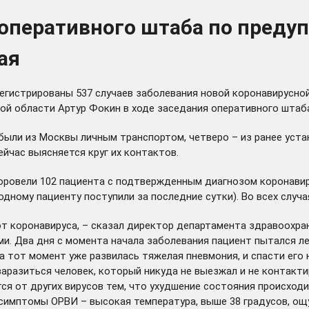
 оперативного штаба по пред
ая
гистрированы 537 случаев заболевания новой коронавирусной 
й области Артур Фокин в ходе заседания оперативного штаба
были из Москвы личным транспортом, четверо ­– из ранее уста
ейчас выясняется круг их контактов.
оровели 102 пациента с подтвержденным диагнозом коронави
одному пациенту поступили за последние сутки). Во всех слу
т коронавируса, – сказал директор департамента здравоохране
и. Два дня с момента начала заболевания пациент пытался ле
а тот момент уже развилась тяжелая пневмония, и спасти его
заразиться человек, который никуда не выезжал и не контакти
я от других вирусов тем, что ухудшение состояния происход
симптомы ОРВИ – высокая температура, выше 38 градусов, ощу