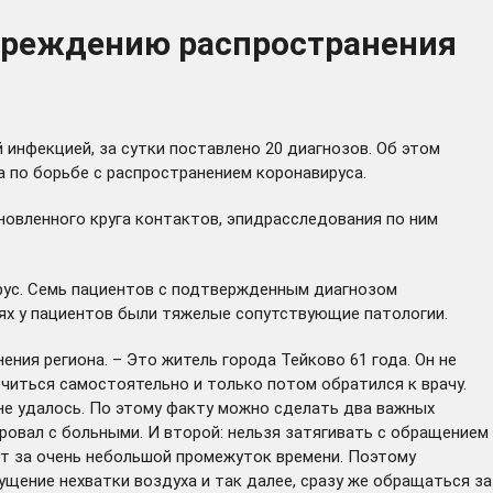
упреждению распространения
инфекцией, за сутки поставлено 20 диагнозов. Об этом
 по борьбе с распространением коронавируса.
новленного круга контактов, эпидрасследования по ним
рус. Семь пациентов с подтвержденным диагнозом
чаях у пациентов были тяжелые сопутствующие патологии.
ния региона. – Это житель города Тейково 61 года. Он не
читься самостоятельно и только потом обратился к врачу.
 не удалось. По этому факту можно сделать два важных
ровал с больными. И второй: нельзя затягивать с обращением
ит за очень небольшой промежуток времени. Поэтому
щение нехватки воздуха и так далее, сразу же обращаться за