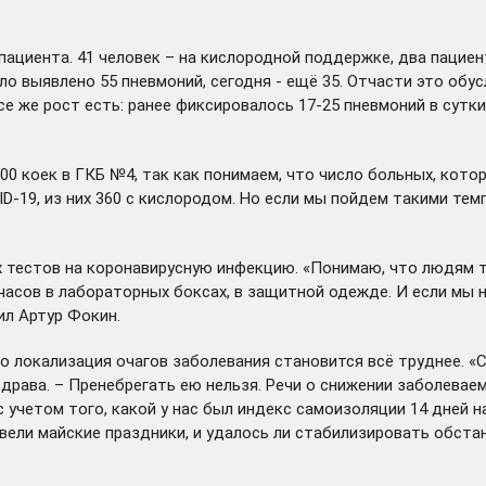
пациента. 41 человек – на кислородной поддержке, два пациен
ло выявлено 55 пневмоний, сегодня - ещё 35. Отчасти это об
е же рост есть: ранее фиксировалось 17-25 пневмоний в сутк
0 коек в ГКБ №4, так как понимаем, что число больных, котор
ID-19, из них 360 с кислородом. Но если мы пойдем такими тем
 тестов на коронавирусную инфекцию. «Понимаю, что людям тр
асов в лабораторных боксах, в защитной одежде. И если мы на
ил Артур Фокин.
 локализация очагов заболевания становится всё труднее. «
здрава. – Пренебрегать ею нельзя. Речи о снижении заболевае
 учетом того, какой у нас был индекс самоизоляции 14 дней н
вели майские праздники, и удалось ли стабилизировать обстан