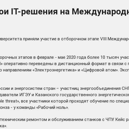
вои IT-решения на Междунаро
иверситета приняли участие в отборочном этапе
VIII Междуна
тборочных этапов в феврале - мае 2020 года более 10 тысяч у
N» оперативно переведены в дистанционный формат в связи с 
о направлениям «Электроэнергетика» и «Цифровой атом». Экс
сии и энергосистем стран − участниц энергообъединения СНГ
даватели ИГЭУ и Казанского государственного энергетическо
ple threat», все участники которой проходят обучение по спе
онза - у команды «Рабочий ноль».
техническим ремонтом и обслуживанием станков с ЧПУ. Кейс 
ка».