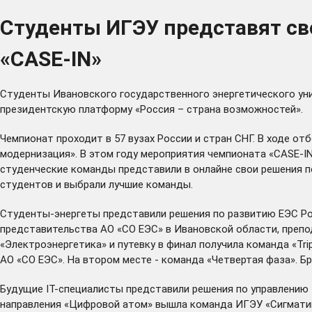
Студенты ИГЭУ представят с
«CASE-IN»
Студенты Ивановского государственного энергетического ун
президентскую платформу «
Россия – страна возможностей
».
Чемпионат проходит в 57 вузах России и стран СНГ. В ходе о
модернизация». В этом году мероприятия чемпионата «CASE-I
студенческие команды представили в онлайне свои решения п
студентов и выбрали лучшие команды.
Студенты-энергеты представили решения по развитию ЕЭС Рос
представительства АО «СО ЕЭС» в Ивановской области, препо
«Электроэнергетика» и путевку в финал получила команда «Tri
АО «СО ЕЭС». На втором месте - команда «Четвертая фаза». Бр
Будущие IT-специалисты представили решения по управлению 
направления «Цифровой атом» вышла команда ИГЭУ «Сигмати