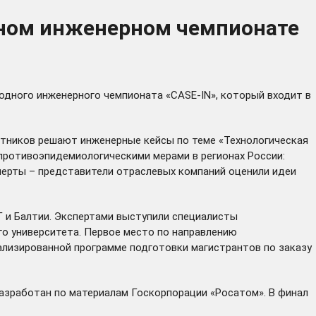
дном инженерном чемпионате
родного инженерного чемпионата «CASE-IN»
, который входит в
частников решают инженерные кейсы по теме «Технологическая
противоэпидемиологическими мерами в регионах России:
перты – представители отраслевых компаний оценили идеи
 и Балтии. Экспертами выступили специалисты
го университета. Первое место по направлению
циализированной программе подготовки магистрантов по заказу
разработан по материалам Госкорпорации «Росатом». В финал