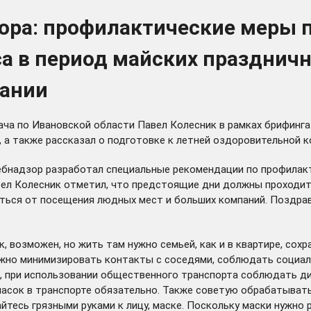
ора: профилактические меры 
а в период майских праздничн
пании
ча по Ивановской области Павел Колесник в рамках брифинга
, а также рассказал о подготовке к летней оздоровительной к
ебнадзор разработал специальные рекомендации по профилакт
вел Колесник отметил, что предстоящие дни должны проходит
ться от посещения людных мест и больших компаний. Поздрав
, возможен, но жить там нужно семьей, как и в квартире, сох
нужно минимизировать контакты с соседями, соблюдать социа
ет, при использовании общественного транспорта соблюдать д
масок в транспорте обязательно. Также советую обрабатывать
тесь грязными руками к лицу, маске. Поскольку маски нужно р