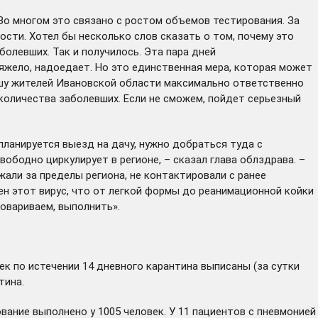
Во многом это связано с ростом объемов тестирования. За
ости. Хотел бы несколько слов сказать о том, почему это
болевших. Так и получилось. Эта пара дней
яжело, надоедает. Но это единственная мера, которая может
ошу жителей Ивановской области максимально ответственно
количества заболевших. Если не сможем, пойдет серьезный
ланируется выезд на дачу, нужно добраться туда с
ободно циркулирует в регионе, – сказал глава облздрава. –
жали за пределы региона, не контактировали с ранее
арен этот вирус, что от легкой формы до реанимационной койки
овариваем, выполнить».
век по истечении 14 дневного карантина выписаны (за сутки
тина.
вание выполнено у 1005 человек. У 11 пациентов с пневмонией