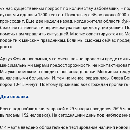
«У нас существенный прирост по количеству заболевших, – по
сутки мы сделали 1300 тестов. Поскольку сейчас около 4000 
происходит. Еще две недели назад, когда жители области буй
безответственности перечеркнула все предыдущие усилия. По
помочь нам управлять ситуацией. Многие ориентируются на М
подойти к майским праздникам. Если мы сможем сейчас проде
рост».
Артур Фокин напомнил, что очень важно провести предстоящие
максимальными мерами предосторожности, не контактировать с
Мы уже не можем отследить все эпидцепочки. Многие из тех, у
выявленными больными. И, тем не менее, заразились. Слава Бо
порой 10-15 минут. Поэтому призываю всех граждан проявить 
Для справки:
Всего под наблюдением врачей с 29 января находился 7695 чел
выписаны 152 человека). На сегодняшний день под наблюдени
С 4 марта введено обязательное тестирование наличия новой 