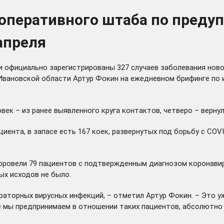
 оперативного штаба по пред
апреля
 официально зарегистрированы 327 случаев заболевания новой
Ивановской области Артур Фокин на ежедневном брифинге по
век – из ранее выявленного круга контактов, четверо – верну
иента, в запасе есть 167 коек, развернутых под борьбу с COV
ровели 79 пациентов с подтвержденным диагнозом коронавир
ых исходов не было.
ираторных вирусных инфекций, – отметил Артур Фокин. – Это у
е мы предпринимаем в отношении таких пациентов, абсолютно