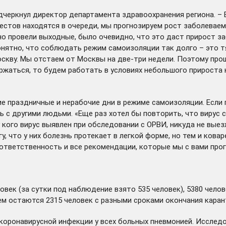
дчеркнул директор департамента здравоохранения региона. – 
тестов находятся в очереди, мы прогнозируем рост заболеваем
но провели выходные, было очевидно, что это даст прирост за
нятно, что соблюдать режим самоизоляции так долго – это т
оскву. Мы отстаем от Москвы на две-три недели. Поэтому пр
ржаться, то будем работать в условиях небольшого прироста 
 праздничные и нерабочие дни в режиме самоизоляции. Если п
 другими людьми. «Еще раз хотел бы повторить, что вирус св
 кого вирус выявлен при обследовании с ОРВИ, никуда не выез
гу, что у них болезнь протекает в легкой форме, но тем и ков
ответственность и все рекомендации, которые мы с вами прог
овек (за сутки под наблюдение взято 535 человек), 5380 чело
ем остаются 2315 человек с разными сроками окончания каран
коронавирусной инфекции у всех больных пневмонией. Исследо