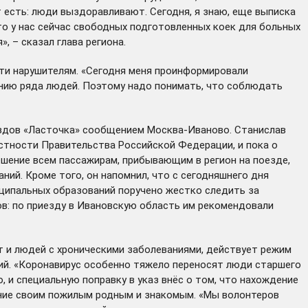
 есть: люди выздоравливают. Сегодня, я знаю, еще выписка
то у нас сейчас свободных подготовленных коек для больных
, – сказал глава региона.
ти нарушителям. «Сегодня меня проинформировали
ению ряда людей. Поэтому надо понимать, что соблюдать
ездов «Ласточка» сообщением Москва-Иваново. Станислав
астности Правительства Российской Федерации, и пока о
ешение всем пассажирам, прибывающим в регион на поезде,
ний. Кроме того, он напомнил, что с сегодняшнего дня
ипальных образований поручено жестко следить за
ов: по приезду в Ивановскую область им рекомендовали
т и людей с хроническими заболеваниями, действует режим
кий. «Коронавирус особенно тяжело переносят люди старшего
 и специальную поправку в указ внёс о том, что нахождение
ание своим пожилым родным и знакомым. «Мы волонтеров