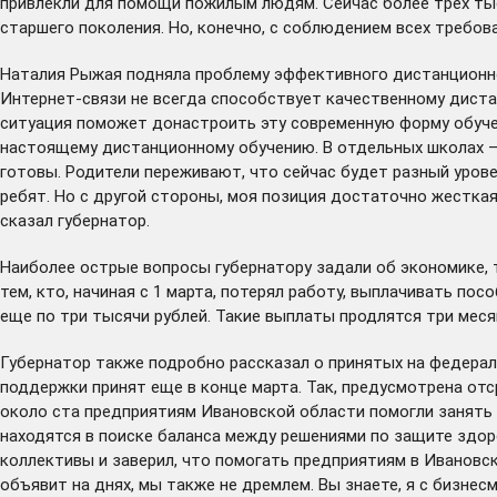
привлекли для помощи пожилым людям. Сейчас более трех ты
старшего поколения. Но, конечно, с соблюдением всех требова
Наталия Рыжая подняла проблему эффективного дистанционног
Интернет-связи не всегда способствует качественному диста
ситуация поможет донастроить эту современную форму обучени
настоящему дистанционному обучению. В отдельных школах – да
готовы. Родители переживают, что сейчас будет разный урове
ребят. Но с другой стороны, моя позиция достаточно жестка
сказал губернатор.
Наиболее острые вопросы губернатору задали об экономике, 
тем, кто, начиная с 1 марта, потерял работу, выплачивать пос
еще по три тысячи рублей. Такие выплаты продлятся три мес
Губернатор также подробно рассказал о принятых на федераль
поддержки
принят
еще в конце марта. Так, предусмотрена от
около ста предприятиям Ивановской области помогли занять 
находятся в поиске баланса между решениями по защите здор
коллективы и заверил, что помогать предприятиям в Ивановс
объявит на днях, мы также не дремлем. Вы знаете, я с бизн