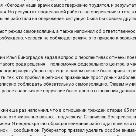
. «Сегодня наши врачи самоотверженно трудятся, и результат
ная. Но результат проделанной работы на опережение в том, ч
 не работали на опережение, ситуация была бы совсем другая»
ают режим самоизоляции, а также напомнил об ответственнос
возбуждено: человек не соблюдал режим, это привело к зараж
ии Илья Виноградов задал вопрос о перспективах отмены по
 такого рода решения – полномочия федерального центра, в ч
к подчеркнул губернатор, еще в самом начале было принято р
ть тех, кто прибыл в регион с признаками простудных заболева
дписано
соблюдать обязательную самоизоляцию. Главам муниц
, ранее аналогичное поручение было дано в отношении дачник
ий еще раз напомнил, что в отношении граждан старше 65 ле
иона это жизненно важно, - подчеркнул Станислав Воскресенс
ями. Я неоднократно обращал внимание работодателей на это,
но», – сообщил он. Губернатор призвал уделить особое вним