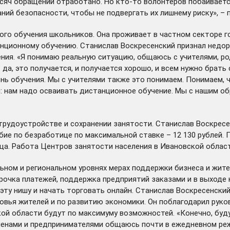
сяч обращений отработано. Но кто-то волонтеров побаиваетс
ний безопасности, чтобы не подвергать их лишнему риску», – 
о обучения школьников. Она проживает в частном секторе го
нционному обучению. Станислав Воскресенский признал недор
я. «Я понимаю реальную ситуацию, общаюсь с учителями, роди
, это получается, и получается хорошо, и всем нужно брать с
нь обучения. Мы с учителями также это понимаем. Понимаем, 
я: нам надо осваивать дистанционное обучение. Мы с нашим о
трудоустройстве и сохранении занятости. Станислав Воскресе
обие по безработице по максимальной ставке – 12 130 рублей. 
яца. Работа Центров занятости населения в Ивановской обла
ном и региональном уровнях мерах поддержки бизнеса и жител
срочка платежей, поддержка предприятий заказами и в выходе
эту нишу и начать торговать онлайн. Станислав Воскресенски
овья жителей и по развитию экономики. Он поблагодарил рук
кой области будут по максимуму возможностей. «Конечно, буд
есменами и предпринимателями общаюсь почти в ежедневном ре