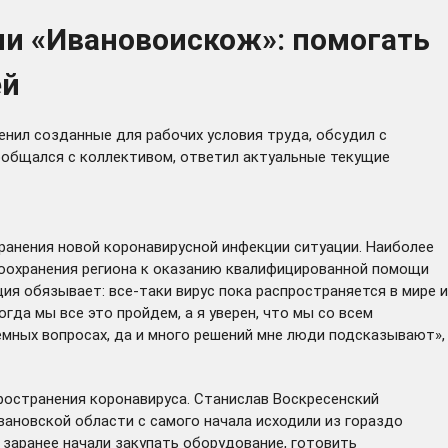
ии «Ивановоискож»: помогать
ей
енил созданные для рабочих условия труда, обсудил с
ообщался с коллективом, ответил актуальные текущие
ранения новой коронавирусной инфекции ситуации. Наиболее
оохранения региона к оказанию квалифицированной помощи
ия обязывает: все-таки вирус пока распространяется в мире и
да мы все это пройдем, а я уверен, что мы со всем
емных вопросах, да и много решений мне люди подсказывают»,
пространения коронавируса. Станислав Воскресенский
вановской области с самого начала исходили из гораздо
заранее начали закупать оборудование, готовить