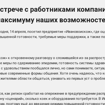
встрече с работниками компан
 максимуму наших возможност
дня, 14 апреля, посетил предприятие «Ивановоискож», где оц
вышенной готовности, требуемые меры поддержки, а также п
ож» к откровенному разговору о сложившейся из-за распрост
е меры по сдерживанию эпидемии, готовность системы здрав
с удовольствием пообщался лично, но сами понимаете, ситуац
овые современные формы общения. Хотя очень надеюсь, что ког
 жителями области общаться, узнавать из первых уст о пробл
ся, как регион сработал на опережение в предупреждении рас
ну «сценарий», сколько коек и оборудования потребуется. В И
сии, поэтому ещё до введения режима повышенной готовности 