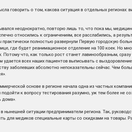
ысла говорить о том, какова ситуация в отдельных регионах:
зывался неоднократно, повторю лишь то, что пока мы, медици
еспечно относились к ограничениям, все расслабились, а резул
ы практически полностью развернули Первую городскую больни
ице, где будет реанимационное отделение на 100 коек. Но м
 Потому что, как только рост станет лавинообразным, сразу
ам удается всех наших пациентов выписывать с выздоровление
ству заболевших абсолютно непоказательны сейчас. Чем боль
я».
ммерческой основе в регионе начала одна из частных компани
 подойти к вопросу тестирования разумно, уж тем более не с
ь дома».
 в нынешней ситуации предприниматели региона. Так, руководс
ть для медиков специальные карты со скидками на товары. Р