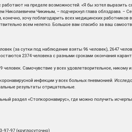
 работают на пределе возможностей. «Я бы хотел выразить сл
ем Николаевичем Чикиным, – подчеркнул глава облздрава. – С
, конечно, хочу поблагодарить всех медицинских работников в
ствительно всем нелегко. Большое вам спасибо за ваш самоот
ловек (за сутки под наблюдение взяты 96 человек), 2647 чело
 остаются 2374 человека с разными сроками окончания карант
 человек. Самочувствие у всех удовлетворительное, никому и
оронавирусной инфекции у всех больных пневмонией. Исследова
тальные результаты отрицательные.
альный
раздел
«Стопкоронавирус», где можно получить исчерп
3-97-97 (круглосуточно)