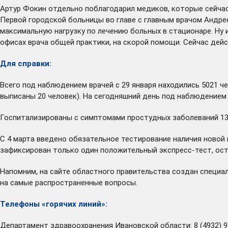
Артур Фокин отдельно поблагодарил медиков, которые сейчас
Первой городской больницы во главе с главным врачом Андре
максимальную нагрузку по лечению больных в стационаре. Ну и
офисах врача общей практики, на скорой помощи. Сейчас дей
Для справки:
Всего под наблюдением врачей с 29 января находились 5021 че
выписаны 20 человек). На сегодняшний день под наблюдением
Госпитализированы с симптомами простудных заболеваний 139
С 4 марта введено обязательное тестирование наличия новой к
зафиксирован только один положительный экспресс-тест, ос
Напомним, на сайте областного правительства создан специ
на самые распространенные вопросы.
Телефоны «горячих линий»:
Департамент здравоохранения Ивановской области: 8 (4932) 9