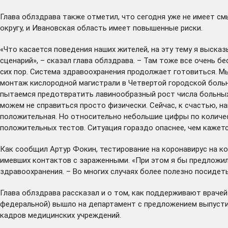
Глава облздрава также отметил, что сегодня уже не имеет см
округу, и Ивановская область имеет повышенные риски.
«Что касается поведения наших жителей, на эту тему я выска
сценарий», – сказал глава облздрава. – Там тоже все очень б
сих пор. Система здравоохранения продолжает готовиться. М
монтаж кислородной магистрали в Четвертой городской больн
пытаемся предотвратить лавинообразный рост числа больных.
можем не справиться просто физически. Сейчас, к счастью, н
положительная. Но относительно небольшие цифры по количе
положительных тестов. Ситуация гораздо опаснее, чем кажетс
Как сообщил Артур Фокин, тестирование на коронавирус на ко
имевших контактов с зараженными. «При этом я бы предложил
здравоохранения. – Во многих случаях более полезно посидет
Глава облздрава рассказал и о том, как поддерживают врачей
федеральной) вышло на департамент с предложением выпусти
кадров медицинских учреждений.