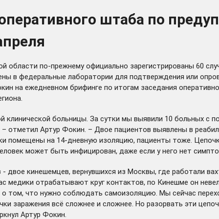
 оперативного штаба по пред
апреля
кой области по-прежнему официально зарегистрированы 60 слу
ены в федеральные лаборатории для подтверждения или опров
кин на ежедневном брифинге по итогам заседания оперативн
гиона.
й клинической больницы. За сутки мы выявили 10 больных с 
ы, – отметил Артур Фокин. – Двое пациентов выявлены в реаби
ики помещены на 14-дневную изоляцию, пациенты тоже. Цепоч
еловек может быть инфицирован, даже если у него нет симпто
в - двое кинешемцев, вернувшихся из Москвы, где работали в
ас медики отрабатывают круг контактов, по Кинешме он невел
 о том, что нужно соблюдать самоизоляцию. Мы сейчас перехо
ки заражения всё сложнее и сложнее. Но разорвать эти цепоч
ркнул Артур Фокин.