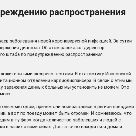
упреждению распространения
чаев заболевания новой коронавирусной инфекцией. За сутки
ержения диагноза. Об этом рассказал директор
ого штаба по предупреждению распространения
положительными экспресс-тестами. В статистику Ивановской
литационном отделении кардиодиспансера. В связи с этим мы
ку заражения данных больных мы установить не можем. Это
мов».
ахтовым методом, причем они возвращались в регион поездами
ик, а вот по поезду может быть огромен. И сомневаюсь, что
дим в ту фазу, когда количество заболевших и людей с
ки в наших с вами силах. Достаточно находиться дома и