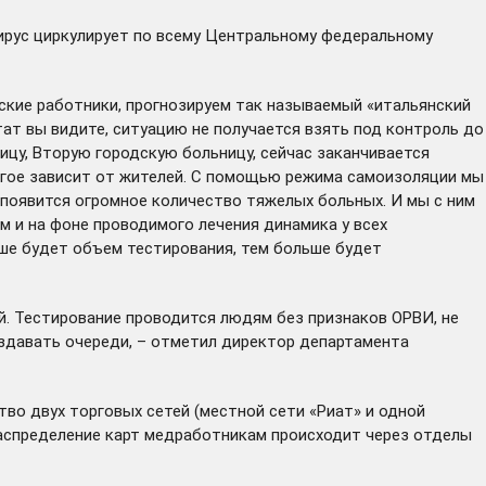
 вирус циркулирует по всему Центральному федеральному
нские работники, прогнозируем так называемый «итальянский
ьтат вы видите, ситуацию не получается взять под контроль до
цу, Вторую городскую больницу, сейчас заканчивается
ногое зависит от жителей. С помощью режима самоизоляции мы
 появится огромное количество тяжелых больных. И мы с ним
м и на фоне проводимого лечения динамика у всех
ше будет объем тестирования, тем больше будет
й. Тестирование проводится людям без признаков ОРВИ, не
оздавать очереди, – отметил директор департамента
тво двух торговых сетей (местной сети «Риат» и одной
аспределение карт медработникам происходит через отделы