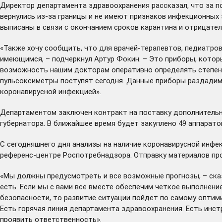
Директор департамента здравоохранения рассказал, что за п
вернулись из-за границы и не имеют признаков инфекционных 
выписаны в связи с окончанием сроков карантина и отрицате
«Также хочу сообщить, что для врачей-терапевтов, педиатр
имеющимся, – подчеркнул Артур Фокин. – Это приборы, котор
возможность нашим докторам оперативно определять степень 
пульсоксиметры поступят сегодня. Данные приборы раздадим
коронавирусной инфекцией».
Департаментом заключен контракт на поставку дополнительн
губернатора. В ближайшее время будет закуплено 49 аппарато
С сегодняшнего дня анализы на наличие коронавирусной инфек
референс-центре Роспотребнадзора. Отправку материалов пр
«Мы должны предусмотреть и все возможные прогнозы, – сказ
есть. Если мы с вами все вместе обеспечим четкое выполнен
безопасности, то развитие ситуации пойдет по самому оптим
Есть горячая линия департамента здравоохранения. Есть инс
проявить ответственность».