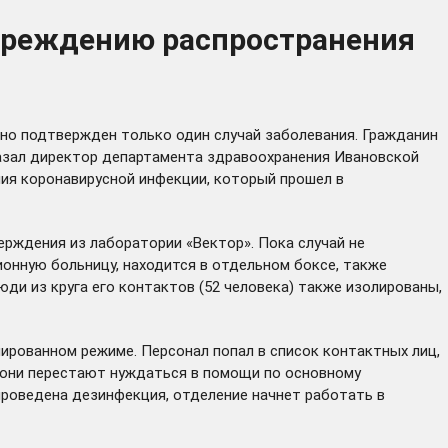
упреждению распространения
ьно подтвержден только один случай заболевания. Гражданин
казал директор департамента здравоохранения Ивановской
ия коронавирусной инфекции, который прошел в
рждения из лаборатории «Вектор». Пока случай не
ионную больницу, находится в отдельном боксе, также
ди из круга его контактов (52 человека) также изолированы,
лированном режиме. Персонал попал в список контактных лиц,
к они перестают нуждаться в помощи по основному
проведена дезинфекция, отделение начнет работать в