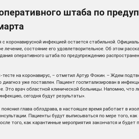
 оперативного штаба по пред
марта
ия с коронавирусной инфекцией остается стабильной. Официал
ое лечение, состояние его удовлетворительное. Об этом расс
едания оперативного штаба по предупреждению распространен
тесте на коронавирус, – отметил Артур Фокин. – Ждем подтве
о диагноз уже поставлен. Пациент госпитализирован в инфекц
. Это врач областной клинической больницы. Напомню, что лю
инфекцию, сегодня будут результаты».
к пояснил глава облздрава, в настоящее время работает в изо
консультации. Пациенты будут выписываться по мере того, ка
осле того, как карантинные мероприятия закончатся и будет 