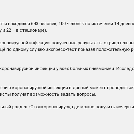
сти находился 643 человек, 100 человек по истечении 14 дне
 и 22 – в стационаре).
ронавирусной инфекции, полученные результаты отрицательны
щё по одному случаю экспресс-тест показал положительную ре
коронавирусной инфекции у всех больных пневмонией. Исследо
ению коронавирусной инфекции в данный момент проводиться
листы получат возможность задать вопросы.
альный
раздел
«Стопкоронавирус», где можно получить исчерп