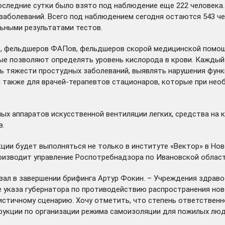
оследние сутки было взято под наблюдение еще 222 человека.
заболеваний. Всего под наблюдением сегодня остаются 543 че
льными результатами тестов.
ов, фельдшеров ФАПов, фельдшеров скорой медицинской помощ
ые позволяют определять уровень кислорода в крови. Каждый
тяжести простудных заболеваний, выявлять нарушения функци
 также для врачей-терапевтов стационаров, которые при не
ых аппаратов искусственной вентиляции легких, средства на
в.
ции будет выполняться не только в институте «Вектор» в Нов
оизводит управление Роспотребнадзора по Ивановской област
ал в завершении брифинга Артур Фокин. – Учреждения здраво
ие указа губернатора по противодействию распространения н
истичному сценарию. Хочу отметить, что степень ответствен
трукции по организации режима самоизоляции для пожилых лю