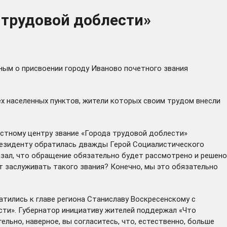
 трудовой доблести»
ым о присвоении городу Иваново почетного звания
ех населенных пунктов, жители которых своим трудом внесли
астному центру звание «Города трудовой доблести»
Президенту обратилась дважды Герой Социалистического
азал, что обращение обязательно будет рассмотрено и решено
ут заслуживать такого звания? Конечно, мы это обязательно
атились
к главе региона Станиславу Воскресенскому с
сти». Губернатор инициативу жителей поддержал «Что
льно, наверное, вы согласитесь, что, естественно, больше