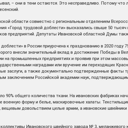
рывал, – они в тени остаются. Это несправедливо. Потому что
есенский.
вской области совместно с региональным отделением Всерос
вания «Город трудовой доблести»
высказались
свыше 50 тысяч 
ников предприятий. Депутаты Ивановской областной Думы так
доблести» в России приурочена к празднованию в 2020 году 7
торого внесли значительный вклад в достижение Победы в Вел
ии на промышленных предприятиях и проявив при этом массов
сударственными наградами или вручение им переходящих Крас
ые заслуги, а также документально подтвержденные факты тру
тным заключением Российской академии наук, подтверждающим
о 90% общего количества ткани. На ивановских фабриках нача
е военную форму и белье, маскировочные халаты. Текстильщи
и, вещевым довольствием целые армии, а ивановские швейник
коллективы Ивановского швейного завода № 3, меланжевого ко