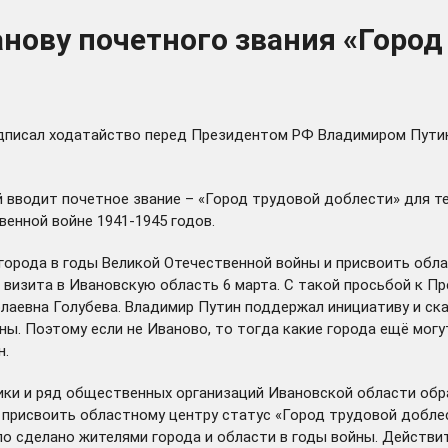
нову почетного звания «Город
дписал ходатайство перед Президентом РФ Владимиром Путин
й вводит почетное звание – «Город трудовой доблести» для т
енной войне 1941-1945 годов.
города в годы Великой Отечественной войны и присвоить обл
о
визита
в Ивановскую область 6 марта. С такой просьбой к 
лаевна Голубева. Владимир Путин поддержал инициативу и ск
ены. Поэтому если не Иваново, то тогда какие города ещё мог
н.
рики и ряд общественных организаций Ивановской области
обр
 присвоить областному центру статус «Город трудовой добле
о сделано жителями города и области в годы войны. Действите