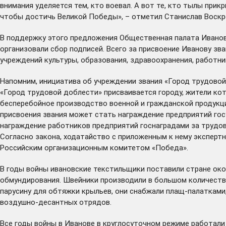
внимания уделяется тем, кто воевал. А вот те, кто тылы прик
чтобы достичь Великой Победы», – отметил Станислав Воскр
В поддержку этого предложения Общественная палата Ивано
организовали сбор подписей. Всего за присвоение Иванову з
учреждений культуры, образования, здравоохранения, работ
Напомним, инициатива об учреждении звания «Город трудовой 
«Город трудовой доблести» присваивается городу, жители ко
бесперебойное производство военной и гражданской продукц
присвоения звания может стать награждение предприятий го
награждение работников предприятий госнаградами за трудов
Согласно закона, ходатайство с приложенным к нему экспер
Российским организационным комитетом «Победа».
В годы войны ивановские текстильщики поставили стране окол
обмундирования. Швейники производили в большом количеств
парусину для обтяжки крыльев, они снабжали плащ-палаткам
воздушно-десантных отрядов.
Все годы войны в Иванове в круглосуточном режиме работали 