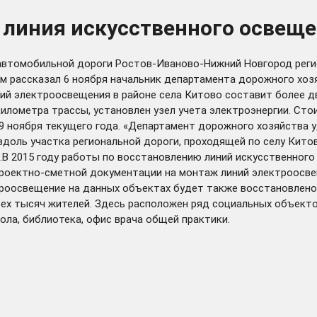
 линия искусственного освеще
 автомобильной дороги Ростов-Иваново-Нижний Новгород реги
ом рассказал 6 ноября начальник департамента дорожного хо
ий электроосвещения в районе села Китово составит более д
лометра трассы, установлен узел учета электроэнергии. Стои
9 ноября текущего года. «Департамент дорожного хозяйства 
вдоль участка региональной дороги, проходящей по селу Кито
В 2015 году работы по восстановлению линий искусственного
проектно-сметной документации на монтаж линий электроосве
троосвещение на данных объектах будет также восстановлено
рех тысяч жителей. Здесь расположен ряд социальных объект
ла, библиотека, офис врача общей практики.