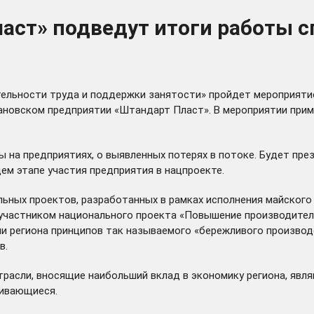
аст» подведут итоги работы с
ительности труда и поддержки занятости» пройдет мероприят
вановском предприятии «Штандарт Пласт». В мероприятии при
на предприятиях, о выявленных потерях в потоке. Будет през
м этапе участия предприятия в нацпроекте.
льных проектов, разработанных в рамках исполнения майског
а участником национального проекта «Повышение производител
ми региона принципов так называемого «бережливого произво
в.
расли, вносящие наибольший вклад в экономику региона, яв
вивающиеся.