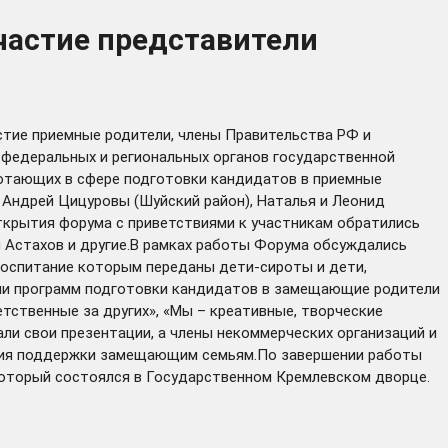
частие представители
астие приемные родители, члены Правительства РФ и
 федеральных и региональных органов государственной
ботающих в сфере подготовки кандидатов в приемные
 Андрей Цицуровы (Шуйский район), Наталья и Леонид
 открытия форума с приветствиями к участникам обратились
 Астахов и другие.В рамках работы Форума обсуждались
 воспитание которым переданы дети-сироты и дети,
ции программ подготовки кандидатов в замещающие родители
тственные за других», «Мы – креативные, творческие
и свои презентации, а члены некоммерческих организаций и
ания поддержки замещающим семьям.По завершении работы
который состоялся в Государственном Кремлевском дворце.