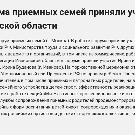
ума приемных семей приняли у
ской области
орум приемных семей (г. Москва). В работе форума приняли уч
и РФ, Министерства труда и социального развития РФ, других
ых ведомств и организаций, в том числе некоммерческих, ра
гации Ивановской области в форуме приняли участие Ирина и
о), Ирина Буданова (г. Иваново). На торжественной церемонии
 Уполномоченный при Президенте РФ по правам ребенка Павел
ечителей, в том числе приемных и патронатных родителей, на
м семейного устройства детей-сирот, эффективность реализа
е в работе секций «Мы – активные, профессиональные и отве
службы сопровождения приемных родителей продемонстрировал
ейных форм воспитания детей-сирот, сопровождения и оказ
их российских артистов и детских творческих коллективов, 