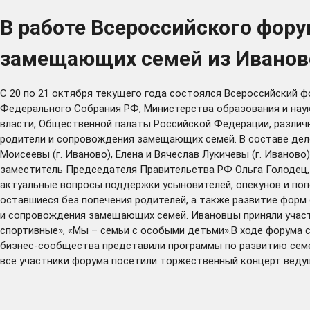
В работе Всероссийского фор
замещающих семей из Иванов
С 20 по 21 октября текущего года состоялся Всероссийский ф
Федерального Собрания РФ, Министерства образования и наук
власти, Общественной палаты Российской Федерации, различн
родители и сопровождения замещающих семей. В составе деле
Моисеевы (г. Иваново), Елена и Вячеслав Лукичевы (г. Иванов
заместитель Председателя Правительства РФ Ольга Голодец,
актуальные вопросы поддержки усыновителей, опекунов и поп
оставшиеся без попечения родителей, а также развитие фор
и сопровождения замещающих семей. Ивановцы приняли участи
спортивные», «Мы – семьи с особыми детьми».В ходе форума 
бизнес-сообщества представили программы по развитию сем
все участники форума посетили торжественный концерт ведущ