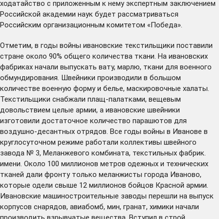
ходатайство с приложенным к нему экспертным заключением
Российской академии наук будет рассматриваться
Российским организационным комитетом «Победа».
Отметим, в годы войны ивановские текстильщики поставили
стране около 90% общего количества ткани. На ивановских
фабриках начали выпускать вату, марлю, ткани для военного
обмундирования. Швейники производили в большом
количестве военную форму и белье, маскировочные халаты.
Текстильщики снабжали плащ-палатками, вещевым
довольствием целые армии, а ивановские швейники
изготовили достаточное количество парашютов для
воздушно-десантных отрядов. Все годы войны в Иванове в
круглосуточном режиме работали коллективы швейного
завода № 3, Меланжевого комбината, текстильных фабрик.
имени. Около 100 миллионов метров одежных и технических
тканей дали фронту только меланжисты города Иваново,
которые одели свыше 12 миллионов бойцов Красной армии.
Ивановские машиностроительные заводы перешли на выпуск
корпусов снарядов, авиабомб, мин, гранат, химики начали
производить взрывчатые вещества. Вступил в строй