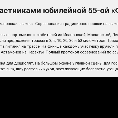
частниками юбилейной 55-ой 
рмановская лыжня». Соревнования традиционно прошли на лыжн
ых спортсменов и любителей из Ивановской, Московской, Лен
и предложены трассы в 3, 5, 10, 20, 30 и 50 километров. Тра
кта питания на трассе. На финише каждому участнику вручили
 Артамонов из Нерехты. Полный протокол соревнований по
сс
ня для дошколят. На большом экране у главной сцены для гос
кат лыж, шоу ростовых кукол, всех желающих бесплатно угоща