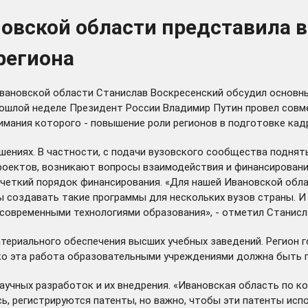
овской области представила 
региона
Ивановской области Станислав Воскресенский обсудил основн
прошлой неделе Президент России Владимир Путин
провел
совме
нимания которого - повышение роли регионов в подготовке ка
шениях. В частности, с подачи вузовского сообщества подня
роектов, возникают вопросы взаимодействия и финансировани
четкий порядок финансирования. «Для нашей Ивановской облас
 создавать такие программы для нескольких вузов страны. И 
и современными технологиями образования», - отметил Станисл
атериального обеспечения высших учебных заведений. Регион 
ко эта работа образовательными учреждениями должна быть п
учных разработок и их внедрения. «Ивановская область по к
ь, регистрируются патенты, но важно, чтобы эти патенты испо