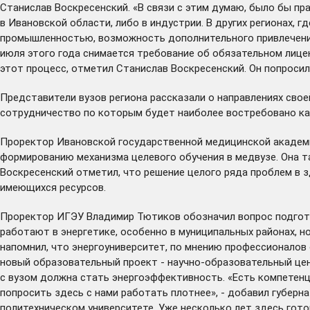
Станислав Воскресенский. «В связи с этим думаю, было бы п
в Ивановской области, либо в индустрии. В других регионах, 
промышленностью, возможность дополнительного привлечения с
июля этого года снимается требование об обязательном лице
этот процесс, отметил Станислав Воскресенский. Он попроси
Представители вузов региона рассказали о направлениях сво
сотрудничество по которым будет наиболее востребовано как
Проректор Ивановской государственной медицинской академи
формированию механизма целевого обучения в медвузе. Она т
Воскресенский отметил, что решение целого ряда проблем в з
имеющихся ресурсов.
Проректор ИГЭУ Владимир Тютиков обозначил вопрос подготов
работают в энергетике, особенно в муниципальных районах, 
напомнил, что энергоуниверситет, по мнению профессионалов 
новый образовательный проект - научно-образовательный цен
с вузом должна стать энергоэффективность. «Есть компетенци
попросить здесь с нами работать плотнее», - добавил губер
политехническом университете. Уже несколько лет здесь гот