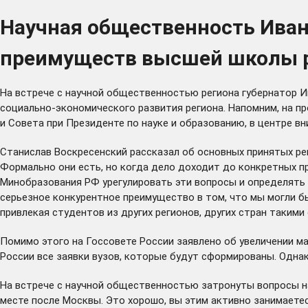
Научная общественность Иван
преимуществ высшей школы 
На встрече с научной общественностью региона губернатор 
социально-экономического развития региона. Напомним, на 
и Совета при Президенте по науке и образованию, в центре в
Станислав Воскресенский рассказал об основных принятых ре
Формально они есть, но когда дело доходит до конкретных п
Минобразования РФ урегулировать эти вопросы и определять 
серьезное конкурентное преимущество в том, что мы могли бы
привлекая студентов из других регионов, других стран таким
Помимо этого на Госсовете России заявлено об увеличении м
России все заявки вузов, которые будут сформированы. Одна
На встрече с научной общественностью затронуты вопросы на
месте после Москвы. Это хорошо, вы этим активно занимаетес