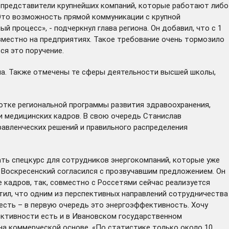
и представители крупнейших компаний, которые работают либо
. Это возможность прямой коммуникации с крупной
процесс», - подчеркнул глава региона. Он добавил, что с 1
местно на предприятиях. Такое требование очень тормозило
ся это поручение.
она. Также отмечены те сферы деятельности высшей школы,
отке региональной программы развития здравоохранения,
и медицинских кадров. В свою очередь Станислав
равленческих решений и правильного распределения
ть спецкурс для сотрудников энергокомпаний, которые уже
 Воскресенский согласился с прозвучавшим предложением. Он
 кадров, так, совместно с Россетями сейчас
реализуется
тил, что одним из перспективных направлений сотрудничества
 есть – в первую очередь это энергоэффективность. Хочу
фективности есть и в Ивановском государственном
на коммерческой основе. «По статистике только около 10