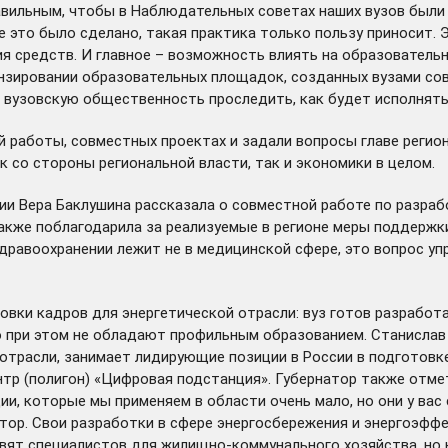
равильным, чтобы в Наблюдательных советах наших вузов был
где это было сделано, такая практика только пользу приносит
редств. И главное – возможность влиять на образовательный 
нзировании образовательных площадок, созданных вузами сов
л вузовскую общественность проследить, как будет исполнять
ей работы, совместных проектах и задали вопросы главе реги
 со стороны региональной власти, так и экономики в целом.
и Вера Баклушина рассказала о совместной работе по разраб
акже поблагодарила за реализуемые в регионе меры поддержк
дравоохранении лежит не в медицинской сфере, это вопрос уп
ки кадров для энергетической отрасли: вуз готов разработа
но при этом не обладают профильным образованием. Станислав
отрасли, занимает лидирующие позиции в России в подготовке
тр (полигон) «Цифровая подстанция». Губернатор также отме
и, которые мы применяем в области очень мало, но они у вас
натор. Свои разработки в сфере энергосбережения и энергоэф
овят специалистов для жилищно-коммунального хозяйства, но 