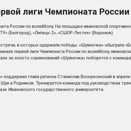
рвой лиги Чемпионата России
ната России по волейболу. На площадке ивановской спортивно
У» (Белгород), «Липецк-2», «СШОР-Лестех» (Воронеж).
встречи, в которых одержали победы. «Шуяночка» обыграла «
луфинале первой лиги Чемпионата России по волейболу, иванов
инале за золото соревнований «Шуяночка» поборется с команд
» поддержал глава региона Станислав Воскресенский в апреле
 Шуи и Родников. Тренируется команда под руководством тре
азе Ивановского государственного университета.