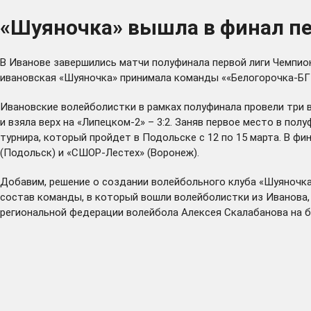
«Шуяночка» вышла в финал пе
В Иванове завершились матчи полуфинала первой лиги Чемпио
ивановская «Шуяночка» принимала команды ««Белогорочка-БГТ
Ивановские волейболистки в рамках полуфинала провели три 
и взяла верх на «Липецком-2» – 3:2. Заняв первое место в по
турнира, который пройдет в Подольске с 12 по 15 марта. В ф
(Подольск) и «СШОР-Лестех» (Воронеж).
Добавим, решение о создании волейбольного клуба «Шуяночка
состав команды, в который вошли волейболистки из Иванова,
региональной федерации волейбола Алексея Скалабанова на б