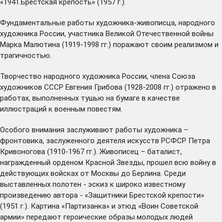
«1941.Брестская крепость» (1957 г.).
Фундаментальные работы художника-живописца, народного
художника России, участника Великой Отечественной войны
Марка Малютина (1919-1998 гг.) поражают своим реализмом и
трагичностью.
Творчество народного художника России, члена Союза
художников СССР Евгения Грибова (1928-2008 гг.) отражено в
работах, выполненных тушью на бумаге в качестве
иллюстраций к военным повестям.
Особого внимания заслуживают работы художника –
фронтовика, заслуженного деятеля искусств РСФСР Петра
Кривоногова (1910-1967 гг.). Живописец – баталист,
награжденный орденом Красной Звезды, прошел всю войну в
действующих войсках от Москвы до Берлина. Среди
выставленных полотен - эскиз к широко известному
произведению автора - «Защитники Брестской крепости»
(1951 г.). Картина «Партизанка» и этюд «Воин Советской
армии» передают героические образы молодых людей