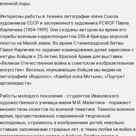
военной поры.
Интересны работы в технике литографии члена Союза
художников СССР и заслуженного художника РСФСР Павла
Кирпичева (1904-1999). Они созданы автором во время его
службы военным корреспондентом 255-й бригады морской
пехоты на Малой земле. Во время Сталинградской битвы
Павел Кирпичев по заданию командования делал зарисовки с
натуры бойцов к 25-летию Красной Армии для выставки
«Великая Отечественная война в советском изобразительном
искусстве». Веселых, неунывающих бойцов мы видим на
литографиях «Водонос», «Камбуз кока Мотьки», «Портрет
артиллериста».
Работы молодого поколения - студентов Ивановского
художественного училища имени М.И. Малютина - поражают
множеством сюжетов по военной тематике. Тяжелое военное
время, прочувствованное современной творческой
молодежью, отразилось в изображениях детей, невольно
ставших заложниками страшных лет, в темах любви на войне и
самоотверженности молодых бойцов. Особое место в