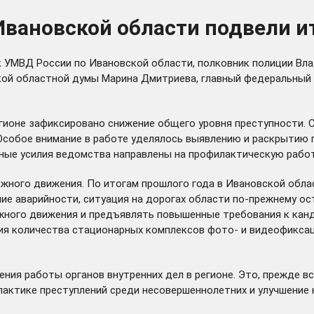
вановской области подвели ит
к УМВД России по Ивановской области, полковник полиции Вл
ской областной думы Марина Дмитриева, главный федеральный
егионе зафиксировано снижение общего уровня преступности. 
 Особое внимание в работе уделялось выявлению и раскрытию 
ьные усилия ведомства направлены на профилактическую работ
жного движения. По итогам прошлого года в Ивановской обла
ние аварийности, ситуация на дорогах области по-прежнему о
жного движения и предъявлять повышенные требования к канд
я количества стационарных комплексов фото- и видеофиксаци
ния работы органов внутренних дел в регионе. Это, прежде в
лактике преступлений среди несовершеннолетних и улучшение