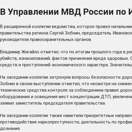
В Управлении МВД России по И
В расширенной коллегии ведомства, которое провел начальни
правительства региона Сергей Зобнин, председатель Иванов
руководители правоохранительных органов.
Владимир Жигайло отметил, что по итогам прошлого года в р
убийств, изнасилований, фактов причинения вреда здоровью.
средств и преступлений экономического характера. Значител
На заседании коллегии затронули вопросы безопасности доро
Зобнин в своем выступлении отметил, что несмотря на сниже
технические средства контроля за соблюдением правил доро
оборудования и освещения мест концентрации ДТП, увеличени
заявил заместитель председателя правительства.
На заседании коллегии также наметили приоритетные направле
противодействие наркопреступности, деятельность по профи
дознания.