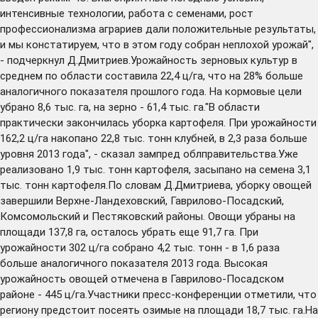
интенсивные технологии, работа с семенами, рост
профессионализма аграриев дали положительные результаты,
и мы констатируем, что в этом году собран неплохой урожай",
- подчеркнул Д.Дмитриев.Урожайность зерновых культур в
среднем по области составила 22,4 ц/га, что на 28% больше
аналогичного показателя прошлого года. На кормовые цели
убрано 8,6 тыс. га, на зерно - 61,4 тыс. га."В области
практически закончилась уборка картофеля. При урожайности
162,2 ц/га накопано 22,8 тыс. тонн клубней, в 2,3 раза больше
уровня 2013 года", - сказал зампред облправительства.Уже
реализовано 1,9 тыс. тонн картофеля, засыпано на семена 3,1
тыс. тонн картофеля.По словам Д.Дмитриева, уборку овощей
завершили Верхне-Ландеховский, Гаврилово-Посадский,
Комсомольский и Пестяковский районы. Овощи убраны на
площади 137,8 га, осталось убрать еще 91,7 га. При
урожайности 302 ц/га собрано 4,2 тыс. тонн - в 1,6 раза
больше аналогичного показателя 2013 года. Высокая
урожайность овощей отмечена в Гаврилово-Посадском
районе - 445 ц/га.Участники пресс-конференции отметили, что
региону предстоит посеять озимые на площади 18,7 тыс. га.На