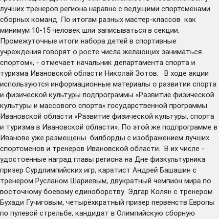
лучших тренеров региона наравне с ведущими спортсменами
сборных команд. По итогам разных мастер-классов как
минимум 10-15 человек шли записываться в секции.
Промежуточные итоги набора детей в спортивные
учреждения говорят о росте числа желающих заниматься
спортом», - отмечает начальник департамента спорта и
туризма Ивановской области Николай Зотов. В ходе акции
используются информационные материалы о развитии спорта
и физической культуры подпрограммы «Развитие физической
культуры и массового спорта» государственной программы
Ивановской области «Развитие физической культуры, спорта
и туризма в Ивановской области». По этой же подпрограмме в
Иванове уже размещены билборды с изображением лучших
спортсменов и тренеров Ивановской области. В их числе -
удостоенные наград главы региона на Дне физкультурника
призер Сурдлимпийских игр, каратист Андрей Башашин с
тренером Русланом Шариевым, двукратный чемпион мира по
восточному боевому единоборству Эдгар Колян с тренером
Бухади Гучиговым, четырёхкратный призер первенств Европы
по пулевой стрельбе, кандидат в Олимпийскую сборную