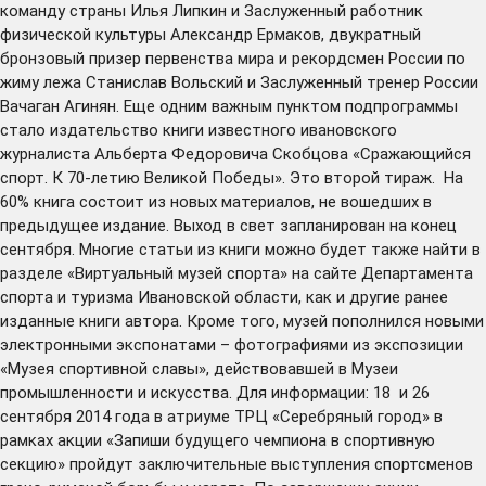
команду страны Илья Липкин и Заслуженный работник
физической культуры Александр Ермаков, двукратный
бронзовый призер первенства мира и рекордсмен России по
жиму лежа Станислав Вольский и Заслуженный тренер России
Вачаган Агинян. Еще одним важным пунктом подпрограммы
стало издательство книги известного ивановского
журналиста Альберта Федоровича Скобцова «Сражающийся
спорт. К 70-летию Великой Победы». Это второй тираж. На
60% книга состоит из новых материалов, не вошедших в
предыдущее издание. Выход в свет запланирован на конец
сентября. Многие статьи из книги можно будет также найти в
разделе «Виртуальный музей спорта» на сайте Департамента
спорта и туризма Ивановской области, как и другие ранее
изданные книги автора. Кроме того, музей пополнился новыми
электронными экспонатами – фотографиями из экспозиции
«Музея спортивной славы», действовавшей в Музеи
промышленности и искусства. Для информации: 18 и 26
сентября 2014 года в атриуме ТРЦ «Серебряный город» в
рамках акции «Запиши будущего чемпиона в спортивную
секцию» пройдут заключительные выступления спортсменов