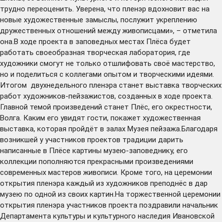
трудно переоценить. Уверена, что пленэр вдохновит вас на
новые художественные замыслы, послужит укреплению
дружественных отношений между живописцами», – отметила
она.В ходе проекта в заповедных местах Плёса будет
работать своеобразная творческая лаборатория, где
художники смогут не только отшлифовать своё мастерство,
но и поделиться с коллегами опытом и творческими идеями.
Итогом двухнедельного пленэра станет выставка творческих
работ художников-пейзажистов, созданных в ходе проекта.
Главной темой произведений станет Плёс, его окрестности,
Волга. Каким его увидят гости, покажет художественная
выставка, которая пройдёт в залах Музея пейзажа.Благодаря
возникшей у участников проектов традиции дарить
написанные в Плёсе картины музею-заповеднику, его
коллекции пополняются прекрасными произведениями
современных мастеров живописи. Кроме того, на церемонии
открытия пленэра каждый из художников преподнёс в дар
музею по одной из своих картин.На торжественной церемонии
открытия пленэра участников проекта поздравили начальник
Департамента культуры и культурного наследия Ивановской