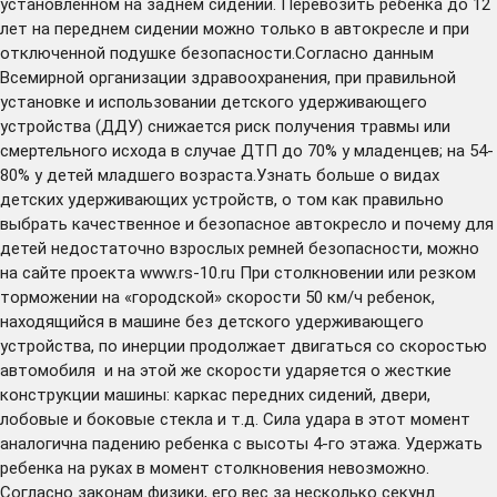
установленном на заднем сидении. Перевозить ребенка до 12
лет на переднем сидении можно только в автокресле и при
отключенной подушке безопасности.Согласно данным
Всемирной организации здравоохранения, при правильной
установке и использовании детского удерживающего
устройства (ДДУ) снижается риск получения травмы или
смертельного исхода в случае ДТП до 70% у младенцев; на 54-
80% у детей младшего возраста.Узнать больше о видах
детских удерживающих устройств, о том как правильно
выбрать качественное и безопасное автокресло и почему для
детей недостаточно взрослых ремней безопасности, можно
на сайте проекта www.rs-10.ru При столкновении или резком
торможении на «городской» скорости 50 км/ч ребенок,
находящийся в машине без детского удерживающего
устройства, по инерции продолжает двигаться со скоростью
автомобиля и на этой же скорости ударяется о жесткие
конструкции машины: каркас передних сидений, двери,
лобовые и боковые стекла и т.д. Сила удара в этот момент
аналогична падению ребенка с высоты 4-го этажа. Удержать
ребенка на руках в момент столкновения невозможно.
Согласно законам физики, его вес за несколько секунд