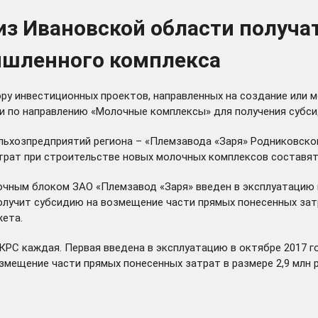
из Ивановской области получа
ышленного комплекса
ору инвестиционных проектов, направленных на создание или
и по направлению «Молочные комплексы» для получения субси
ьхозпредприятий региона – «Племзавода «Заря» Родниковског
трат при строительстве новых молочных комплексов составят 
чным блоком ЗАО «Племзавод «Заря» введен в эксплуатацию в 
лучит субсидию на возмещение части прямых понесенных затрат
жета.
РС каждая. Первая введена в эксплуатацию в октябре 2017 го
змещение части прямых понесенных затрат в размере 2,9 млн р