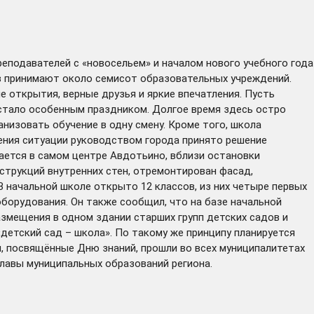
реподавателей с «новосельем» и началом нового учебного года
ов принимают около семисот образовательных учреждений.
 открытия, верные друзья и яркие впечатления. Пусть
 стало особенным праздником. Долгое время здесь остро
низовать обучение в одну смену. Кроме того, школа
ения ситуации руководством города принято решение
гается в самом центре Авдотьино, вблизи остановки
струкций внутренних стен, отремонтирован фасад,
В начальной школе открыто 12 классов, из них четыре первых
оборудования. Он также сообщил, что на базе начальной
азмещения в одном здании старших групп детских садов и
детский сад – школа». По такому же принципу планируется
, посвящённые Дню знаний, прошли во всех муниципалитетах
главы муниципальных образований региона.