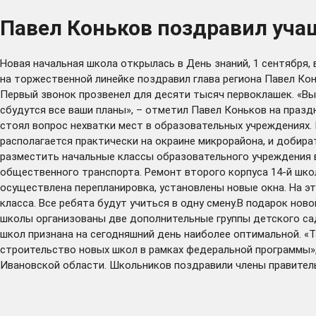
Павел Коньков поздравил уча
Новая начальная школа открылась в День знаний, 1 сентября,
на торжественной линейке поздравил глава региона Павел Ко
Первый звонок прозвенел для десяти тысяч первоклашек. «Вы 
сбудутся все ваши планы», – отметил Павел Коньков на праз
стоял вопрос нехватки мест в образовательных учреждениях. 
располагается практически на окраине микрорайона, и добир
разместить начальные классы образовательного учреждения в
общественного транспорта. Ремонт второго корпуса 14-й школ
осуществлена перепланировка, установлены новые окна. На эт
класса. Все ребята будут учиться в одну смену.В подарок но
школы организованы две дополнительные группы детского сада
школ признана на сегодняшний день наиболее оптимальной. «Т
строительство новых школ в рамках федеральной программы»,
Ивановской области. Школьников поздравили члены правитель