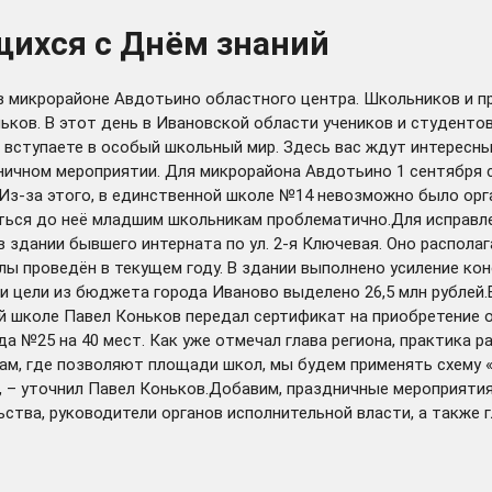
щихся с Днём знаний
 в микрорайоне Авдотьино областного центра. Школьников и п
ньков. В этот день в Ивановской области учеников и студент
вступаете в особый школьный мир. Здесь вас ждут интересные
дничном мероприятии. Для микрорайона Авдотьино 1 сентября
Из-за этого, в единственной школе №14 невозможно было орга
аться до неё младшим школьникам проблематично.Для исправл
 здании бывшего интерната по ул. 2-я Ключевая. Оно распола
ы проведён в текущем году. В здании выполнено усиление кон
и цели из бюджета города Иваново выделено 26,5 млн рублей.
вой школе Павел Коньков передал сертификат на приобретение 
 №25 на 40 мест. Как уже отмечал глава региона, практика р
ам, где позволяют площади школ, мы будем применять схему «
 – уточнил Павел Коньков.Добавим, праздничные мероприятия
ства, руководители органов исполнительной власти, а также 