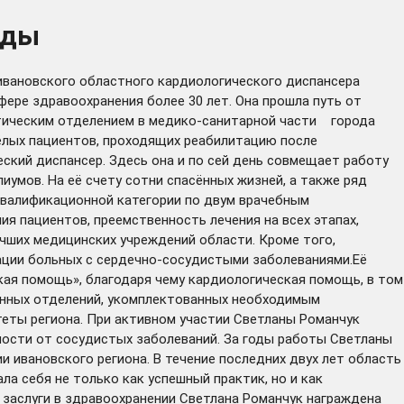
ады
ивановского областного кардиологического диспансера
ере здравоохранения более 30 лет. Она прошла путь от
втическим отделением в медико-санитарной части города
жёлых пациентов, проходящих реабилитацию после
еский диспансер. Здесь она и по сей день совмещает работу
иумов. На её счету сотни спасённых жизней, а также ряд
 квалификационной категории по двум врачебным
я пациентов, преемственность лечения на всех этапах,
чших медицинских учреждений области. Кроме того,
тации больных с сердечно-сосудистыми заболеваниями.Её
ая помощь», благодаря чему кардиологическая помощь, в том
йонных отделений, укомплектованных необходимым
еты региона. При активном участии Светланы Романчук
ности от сосудистых заболеваний. За годы работы Светланы
 ивановского региона. В течение последних двух лет область
а себя не только как успешный практик, но и как
 заслуги в здравоохранении Светлана Романчук награждена