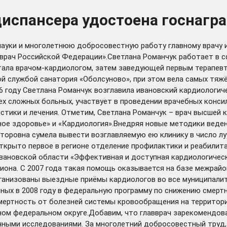
диспансера удостоена госнагр
науки и многолетнюю добросовестную работу главному врачу 
врач Российской Федерации».Светлана Романчук работает в сф
отала врачом-кардиологом, затем заведующей первым терапе
кой службой санатория «Оболсуново», при этом вела самых тя
6 году Светлана Романчук возглавила ивановский кардиологич
ех сложных больных, участвует в проведении врачебных консил
стики и лечения. Отметим, Светлана Романчук – врач высшей
ое здоровье» и «Кардиология».Внедряя новые методики ведени
торовна сумела вывести возглавляемую ею клинику в число лу
открыто первое в регионе отделение профилактики и реабили
вановской области «Эффективная и доступная кардиологическ
гиона. С 2007 года такая помощь оказывается на базе межра
ганизованы выездные приёмы кардиологов во все муниципалит
нных в 2008 году в федеральную программу по снижению смерт
мертность от болезней системы кровообращения на территории
ом федеральном округе.Добавим, что главврач зарекомендовал
чными исследованиями. За многолетний добросовестный труд,