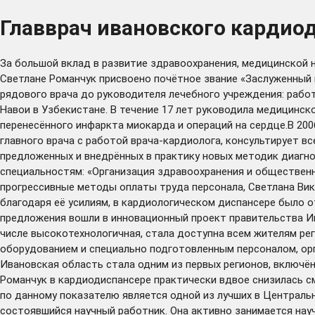
Главврач ивановского кардио
За большой вклад в развитие здравоохранения, медицинской 
Светлане Романчук присвоено почётное звание «Заслуженный 
рядового врача до руководителя лечебного учреждения: раб
Навои в Узбекистане. В течение 17 лет руководила медицинс
перенесённого инфаркта миокарда и операций на сердце.В 200
главного врача с работой врача-кардиолога, консультирует вс
предложенных и внедрённых в практику новых методик диагно
специальностям: «Организация здравоохранения и общественн
прогрессивные методы оплаты труда персонала, Светлана Вик
благодаря её усилиям, в кардиологическом диспансере было 
предложения вошли в инновационный проект правительства И
числе высокотехнологичная, стала доступна всем жителям ре
оборудованием и специально подготовленным персоналом, ор
Ивановская область стала одним из первых регионов, включё
Романчук в кардиодиспансере практически вдвое снизилась с
по данному показателю является одной из лучших в Центральн
состоявшийся научный работник. Она активно занимается нау