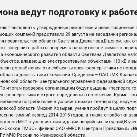
она ведут подготовку к работ
жают выполнять утвержденные ремонтные и инвестиционные п
рующих компаний представили 29 августа на заседании регион
ля правительства области Светлана Давлетова.В целом, как 
ают завершить работы вовремя к началу осенне-зимнего пери
а экономического развития области Светлана Давлетова напо
убъектов, владеющих электросетевыми объектами 110 кВ и в
лектроснабжения, эти субъекты электроэнергетики не попада
 области десять таких компаний. Среди них – ОАО «МК Кранэк
новской области, центрального управления федеральной служб
 По итогам проверки, организациям будут выданы «паспорта г
ектроэнергетики и строго определены в положении. Кроме того
снабжения потребителей в условиях низких температур наружн
новской области Михаил Козырев, учения пройдут в целях по
осенне-зимний период 2014-2015 годов, а также отработки вз
органов МЧС в условиях ликвидации аварийных ситуаций,В уче
о-Окское ПМЭС», филиал ОАО «МРСК Центра и Приволжья» «Ив
ГУ МЧС России по Ивановской области.