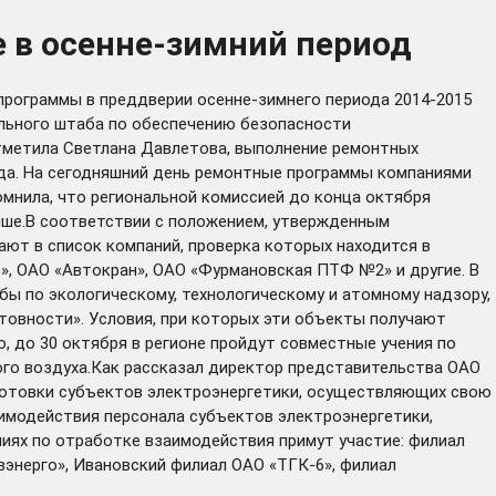
е в осенне-зимний период
рограммы в преддверии осенне-зимнего периода 2014-2015
ального штаба по обеспечению безопасности
отметила Светлана Давлетова, выполнение ремонтных
ода. На сегодняшний день ремонтные программы компаниями
мнила, что региональной комиссией до конца октября
ыше.В соответствии с положением, утвержденным
ют в список компаний, проверка которых находится в
с», ОАО «Автокран», ОАО «Фурмановская ПТФ №2» и другие. В
ы по экологическому, технологическому и атомному надзору,
отовности». Условия, при которых эти объекты получают
, до 30 октября в регионе пройдут совместные учения по
ого воздуха.Как рассказал директор представительства ОАО
дготовки субъектов электроэнергетики, осуществляющих свою
аимодействия персонала субъектов электроэнергетики,
ниях по отработке взаимодействия примут участие: филиал
энерго», Ивановский филиал ОАО «ТГК-6», филиал