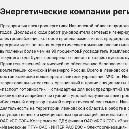
Энергетические компании реги
Предприятия электроэнергетики Ивановской области продол
годов. Доклады о ходе работ руководители сетевых и генери
электроснабжения, которое провела заместитель председате
программ идет по плану: энергетические компании рассчитыв
выполнены более чем на 90 процентов.Руководитель Комплекс
текущего года будет проверена готовность хозяйствующих с
Правительственной комиссией по обеспечению безопасности э
компетенции комиссий Минэнерго России. Всего в Ивановской
состав комиссии вошли представители управления МЧС по Ива
территориальных сетевых организаций и другие специалисты.
«паспорт готовности», – стандартны для всех предприятий эл
ликвидации аварийных ситуаций с угрозой нарушения электро
«Системный оператор единой энергетической системы» в Ива
деятельность на территории Ивановской области, к работе в 
государственных и муниципальных организаций, региональных 
ОАО «СО ЕЭС» Костромское РДУ, филиал ОАО «ФСК ЕЭС» «Волг
«Ивановские ПГУ» ОАО «ИНТЕР РАО ЕЭС - Электрогенерация», 