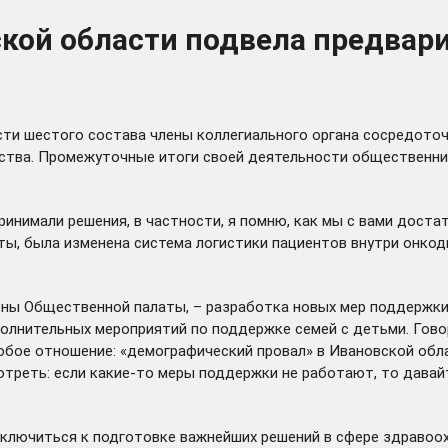
кой области подвела предвари
и шестого состава члены коллегиального органа сосредоточи
ства. Промежуточные итоги своей деятельности общественник
инимали решения, в частности, я помню, как мы с вами дост
оты, была
изменена
система логистики пациентов внутри онкод
лены Общественной палаты, – разработка новых
мер поддержк
олнительных мероприятий по поддержке семей с детьми. Говор
бое отношение: «демографический провал» в Ивановской облас
треть: если какие-то меры поддержки не работают, то давай
ключиться к подготовке важнейших решений в сфере здравоо