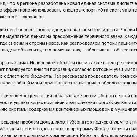
л, что в регионе разработана новая единая система диспетче
 эффективно использовать спецтранспорт. «Эта система в те
женно», – сказал он.
освящен
Госсовет
под председательством Президента России Вла
т выделяться деньги на преображение первичного звена, каж
, где сносим и строим новое, как распределяем потоки пациен
м людям объяснить, что поменяется», – обратился к обществе
организациях Ивановской области были также в центре внима
ет планируется внести
поправки
, согласно которым учащимся
в областного бюджета. Как рассказала председатель комисс
н масштабный мониторинг качества питания в образовательны
танислав Воскресенский обратился к членам Общественной па
ьности управляющих компаний и выполнения программы капита
анию
системы
содержания контейнерных площадок в муниципал
решении проблем дольщиков. Губернатор подчеркнул, что эти
из первых регионов, кто попал в
программу
Фонда защиты прав 
о выплате дольщикам компенсации. Работа с федеральным фо