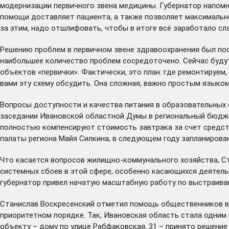
модернизации первичного звена медицины. Губернатор напомни
помощи доставляет пациента, а также позволяет максимально
за этим, надо отшлифовать, чтобы в итоге всё заработало сла
Решению проблем в первичном звене здравоохранения был п
наибольшее количество проблем сосредоточено. Сейчас буду
объектов «первички». Фактически, это план: где ремонтируем
вами эту схему обсудить. Она сложная, важно простым языко
Вопросы доступности и качества питания в образовательных 
заседании Ивановской областной Думы в региональный бюдж
полностью компенсируют стоимость завтрака за счет средст
палаты региона Майя Силкина, в следующем году запланирова
Что касается вопросов жилищно-коммунального хозяйства, С
системных сбоев в этой сфере, особенно касающихся деятел
губернатор привел начатую масштабную работу по выстраив
Станислав Воскресенский отметил помощь общественников в 
приоритетном порядке. Так, Ивановская область стала одним 
объекту – дому по улице Рабфаковская, 31 – принято
решение