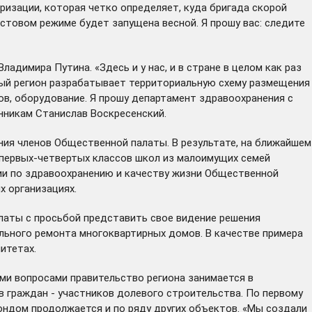
ризации, которая четко определяет, куда бригада скорой
стовом режиме будет запущена весной. Я прошу вас: следите
димира Путина. «Здесь и у нас, и в стране в целом как раз
дый регион разрабатывает территориальную схему размещения
тов, оборудование. Я прошу департамент здравоохранения с
нникам Станислав Воскресенский.
ния членов Общественной палаты. В результате, на ближайшем
 первых-четвертых классов школ из малоимущих семей
ии по здравоохранению и качеству жизни Общественной
х организациях.
латы с просьбой представить свое видение решения
льного ремонта многоквартирных домов. В качестве примера
итетах.
ми вопросами правительство региона занимается в
граждан - участников долевого строительства. По первому
ндом продолжается и по ряду других объектов. «Мы создали