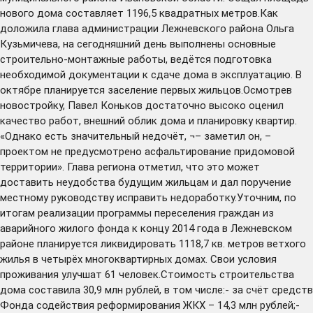
нового дома составляет 1196,5 квадратных метров.Как
доложила глава администрации Лежневского района Ольга
Кузьмичева, на сегодняшний день выполнены основные
строительно-монтажные работы, ведётся подготовка
необходимой документации к сдаче дома в эксплуатацию. В
октябре планируется заселение первых жильцов.Осмотрев
новостройку, Павел Коньков достаточно высоко оценил
качество работ, внешний облик дома и планировку квартир.
«Однако есть значительный недочёт, ¬– заметил он, –
проектом не предусмотрено асфальтирование придомовой
территории». Глава региона отметил, что это может
доставить неудобства будущим жильцам и дал поручение
местному руководству исправить недоработку.Уточним, по
итогам реализации программы переселения граждан из
аварийного жилого фонда к концу 2014 года в Лежневском
районе планируется ликвидировать 1118,7 кв. метров ветхого
жилья в четырёх многоквартирных домах. Свои условия
проживания улучшат 61 человек.Стоимость строительства
дома составила 30,9 млн рублей, в том числе:- за счёт средств
Фонда содействия реформирования ЖКХ – 14,3 млн рублей;-