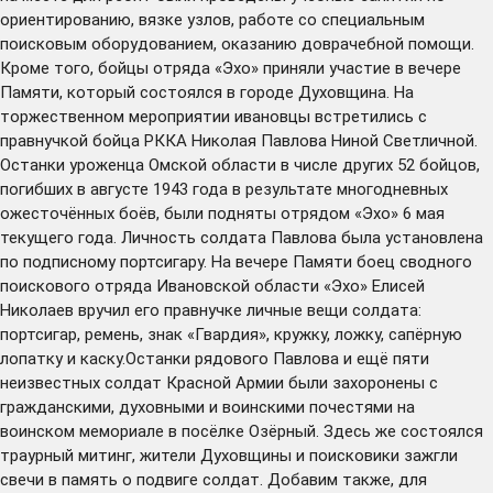
ориентированию, вязке узлов, работе со специальным
поисковым оборудованием, оказанию доврачебной помощи.
Кроме того, бойцы отряда «Эхо» приняли участие в вечере
Памяти, который состоялся в городе Духовщина. На
торжественном мероприятии ивановцы встретились с
правнучкой бойца РККА Николая Павлова Ниной Светличной.
Останки уроженца Омской области в числе других 52 бойцов,
погибших в августе 1943 года в результате многодневных
ожесточённых боёв, были подняты отрядом «Эхо» 6 мая
текущего года. Личность солдата Павлова была установлена
по подписному портсигару. На вечере Памяти боец сводного
поискового отряда Ивановской области «Эхо» Елисей
Николаев вручил его правнучке личные вещи солдата:
портсигар, ремень, знак «Гвардия», кружку, ложку, сапёрную
лопатку и каску.Останки рядового Павлова и ещё пяти
неизвестных солдат Красной Армии были захоронены с
гражданскими, духовными и воинскими почестями на
воинском мемориале в посёлке Озёрный. Здесь же состоялся
траурный митинг, жители Духовщины и поисковики зажгли
свечи в память о подвиге солдат. Добавим также, для