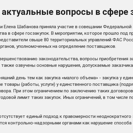
 актуальные вопросы в сфере 
и Елена Шабанова приняла участие в совещании Федеральной
ва в сфере госзакупок. В мероприятии, которое прошло под 
редставители свыше 80 территориальных управлений ФАС Росс
органов, уполномоченных на определение поставщиков.
вершенствованию законодательства, вопросы приобретения з
 также озвучены основные нарушения, допускаемые заказчика
няшний день тем как закупка «малого объема» - закупка у ед
е товары (работы, услуги) у единственного поставщика (подр
ора. При этом ограничением по заключению таких договоров 
 годовой лимит таких закупок. Иных ограничений, в том числе
 отсутствует единый подход к правомерности неоднократного
тся контрольно-надзорными органами как нарушение способа 