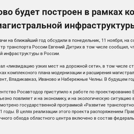
во будет построен в рамках к
агистральной инфраструктуры
ачи на ближайший год
обсудили
в понедельник, 11 ноября, на 
тр транспорта России Евгений Дитрих в том числе сообщил, ч
й инфраструктуры в России.
вал «ликвидацию узких мест на дорожной сети», в том числе 
амках комплексного плана модернизации и расширения магистр
ент, Владикавказ, Иваново и Набережные Челны. В будущем год
ентство Росавтодор приступило к работе по проектированию 
езно повлияет и на экономику, и на экологическую ситуацию в
смотрено государственной программой «Развитие транспортно
21 годы. В целях реализации этого проекта распоряжением П
чного обхода областного центра включено в состав федераль