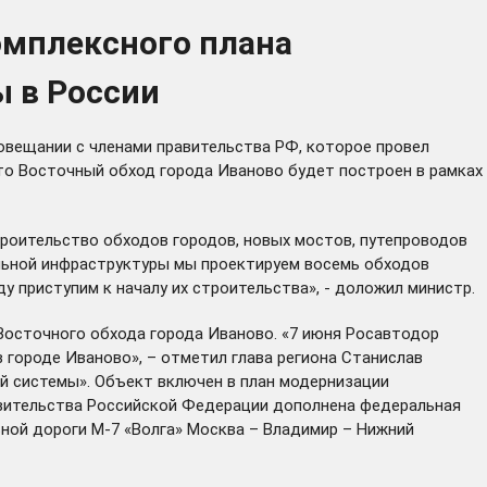
омплексного плана
 в России
совещании с членами правительства РФ, которое провел
то Восточный обход города Иваново будет построен в рамках
строительство обходов городов, новых мостов, путепроводов
альной инфраструктуры мы проектируем восемь обходов
у приступим к началу их строительства», - доложил министр.
Восточного обхода города Иваново. «7 июня Росавтодор
 городе Иваново», – отметил глава региона Станислав
й системы». Объект включен в план модернизации
равительства Российской Федерации
дополнена
федеральная
ной дороги М-7 «Волга» Москва – Владимир – Нижний