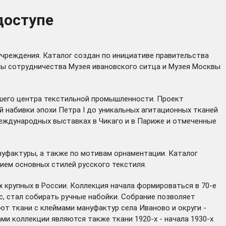
доступе
учреждения. Каталог создан по инициативе правительства
мы сотрудничества Музея ивановского ситца и Музея Москвы
йшего центра текстильной промышленности. Проект
й набивки эпохи Петра I до уникальных агитационных тканей
еждународных выставках в Чикаго и в Париже и отмеченные
нуфактуры, а также по мотивам орнаментации. Каталог
ием основных стилей русского текстиля.
 крупных в России. Коллекция начала формироваться в 70-е
с, стал собирать ручные набойки. Собрание позволяет
т ткани с клеймами мануфактур села Иваново и округи -
ми коллекции являются также ткани 1920-х - начала 1930-х