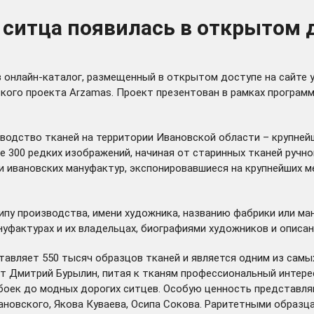
 ситца появилась в открытом 
в
онлайн-каталог
, размещенный в открытом доступе на сайте 
кого проекта Arzamas. Проект презентован в рамках програм
зводство тканей на территории Ивановской области – крупне
е 300 редких изображений, начиная от старинных тканей ручно
 ивановских мануфактур, экспонировавшиеся на крупнейших м
ипу производства, имени художника, названию фабрики или ма
уфактурах и их владельцах, биографиями художников и описан
авляет 550 тысяч образцов тканей и является одним из самых
нт Дмитрий Бурылин, питая к тканям профессиональный интере
боек до модных дорогих ситцев. Особую ценность представляю
ановского, Якова Куваева, Осипа Сокова. Раритетными образца