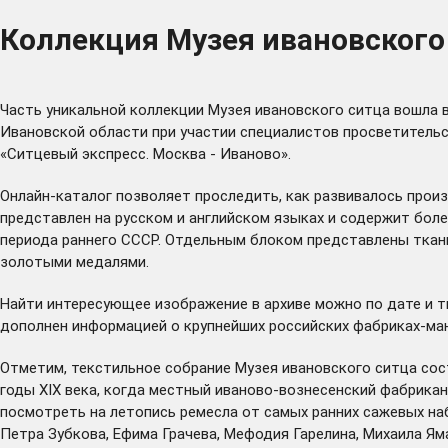
Коллекция Музея ивановского
Часть уникальной коллекции Музея ивановского ситца вошла 
Ивановской области при участии специалистов просветительс
«Ситцевый экспресс. Москва - Иваново».
Онлайн-каталог позволяет проследить, как развивалось прои
представлен на русском и английском языках и содержит боле
периода раннего СССР. Отдельным блоком представлены ткани
золотыми медалями.
Найти интересующее изображение в архиве можно по дате и т
дополнен информацией о крупнейших российских фабриках-ман
Отметим, текстильное собрание Музея ивановского ситца сост
годы XIX века, когда местный иваново-вознесенский фабрика
посмотреть на летопись ремесла от самых ранних сажевых на
Петра Зубкова, Ефима Грачева, Мефодия Гарелина, Михаила Ям