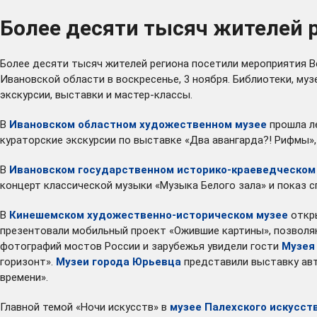
Более десяти тысяч жителей р
Более десяти тысяч жителей региона посетили мероприятия В
Ивановской области в воскресенье, 3 ноября. Библиотеки, муз
экскурсии, выставки и мастер-классы.
В
Ивановском областном художественном музее
прошла ле
кураторские экскурсии по выставке «Два авангарда?! Рифмы»
В
Ивановском государственном историко-краеведческом м
концерт классической музыки «Музыка Белого зала» и показ с
В
Кинешемском художественно-историческом музее
откры
презентовали мобильный проект «Ожившие картины», позволя
фотографий мостов России и зарубежья увидели гости
Музея
горизонт».
Музеи города Юрьевца
представили выставку авт
времени».
Главной темой «Ночи искусств» в
музее Палехского искусст