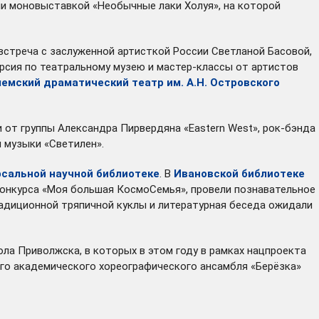
ии моновыставкой «Необычные лаки Холуя», на которой
 встреча с заслуженной артисткой России Светланой Басовой,
урсия по театральному музею и мастер-классы от артистов
емский драматический театр им. А.Н. Островского
 от группы Александра Пирвердяна «Eastern West», рок-бэнда
 музыки «Светилен».
сальной научной библиотеке
. В
Ивановской библиотеке
онкурса «Моя большая КосмоСемья», провели познавательное
радиционной тряпичной куклы и литературная беседа ожидали
ла Приволжска, в которых в этом году в рамках нацпроекта
го академического хореографического ансамбля «Берёзка»