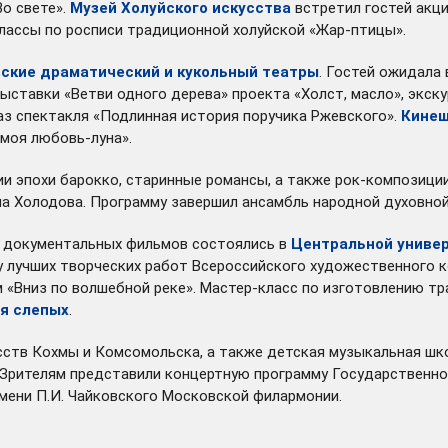
Во свете».
Музей Холуйского искусства
встретил гостей акц
лассы по росписи традиционной холуйской «Жар-птицы».
ские драматический и кукольный театры
. Гостей ожидала
ыставки «Ветви одного дерева» проекта «Холст, масло», экск
з спектакля «Подлинная история поручика Ржевского».
Кинеш
моя любовь-луна».
и эпохи барокко, старинные романсы, а также рок-композиции
на Холодова. Программу завершил ансамбль народной духовной
 документальных фильмов состоялись в
Центральной универ
лучших творческих работ Всероссийского художественного к
м «Вниз по волшебной реке». Мастер-класс по изготовлению т
я слепых
.
сств Кохмы и Комсомольска, а также детская музыкальная шко
 Зрителям представили концертную программу Государственно
имени П.И. Чайковского Московской филармонии.