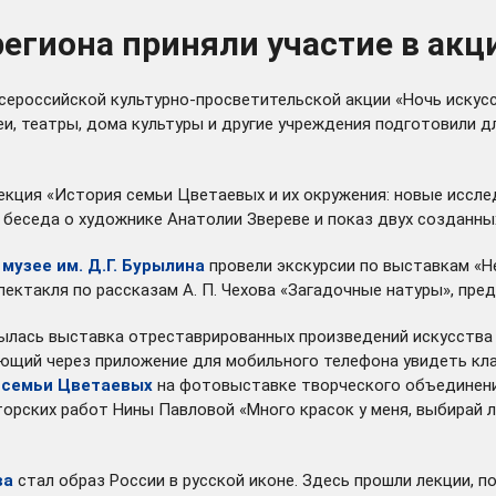
егиона приняли участие в акц
сероссийской культурно-просветительской акции «Ночь искусс
еи, театры, дома культуры и другие учреждения подготовили д
кция «История семьи Цветаевых и их окружения: новые исслед
, беседа о художнике Анатолии Звереве и показ двух создан
узее им. Д.Г. Бурылина
провели экскурсии по выставкам «Не
пектакля по рассказам А. П. Чехова «Загадочные натуры», пр
лась выставка отреставрированных произведений искусства 
ющий через приложение для мобильного телефона увидеть кла
 семьи Цветаевых
на фотовыставке творческого объединени
орских работ Нины Павловой «Много красок у меня, выбирай 
ва
стал образ России в русской иконе. Здесь прошли лекции, 