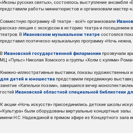
«Иконы русских святых», состоялось выступление ансамбля «
представили работы миниатюристов и организовали мастер-к
Совместную программу «В театре - всё!» организовали
Иванов
рассказ-лекция с экскурсом в историю театра и посещением в
театров. В
Ивановском музыкальном театре
состоялся пока
представил поэтическо-музыкальную программу «Ночь нежна, 
В
Ивановской государственной филармонии
прозвучали ари
МЦ «Пульс» Николая Хомского и группы «Холм с кулями» Рома
Книжно-иллюстративные выставки, показы художественных и
для детей и юношества
представили передвижную выставку 
занятие «Капельки поэзии», завершился вечер моноспектакле
гостей
Ивановской областной специальной библиотеки дл
К акции «Ночь искусств» присоединились детские школы иску
«Культура» были оборудованы виртуальные концертные залы.
имени Н.С. Надеждиной в прямом эфире из Концертного зала 