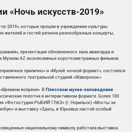
ии «Ночь искусств-2019»
тв-2019», которые прошли в учреждениях культуры
ля жителей и гостей региона разнообразные концерты,
ования», презентация обновленного зала авангарда и
ных Музеем AZ эксклюзивных короткометражных фильмов.
приличное прилично» и «Музей: ночной формат», состоялся
едставленного театральной студией «Жаворонок».
«Времени вопреки». В
Плесском музее-заповеднике
ссические полотна в интерактивном формате. Более 100
я «Фотостудия РЫБИЙ ГЛАЗ» (г. Норильск) «Мосты за
любую» и выставку «Здесь, в Юрьевце настой особый
посвященные национальному символу, работала выставка