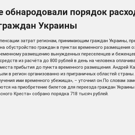
е обнародовали порядок расх
 граждан Украины
пенсации затрат регионам, принимающим граждан Украины, п
а обустройство граждан в пунктах временного размещения оз
временному размещению вынужденных переселенцев и беженце
средств из расчёта до 800 рублей в день на человека оплачив
места прибытия до пункта временного размещения. Андрей Ка
ыли в регион организованно из приграничных областей страны
учения ими временного убежища», – уточнил он.По словам зам
ются на приобретение билетов для переезда граждан Украины 
ного Креста» собрано порядка 718 тысяч рублей.