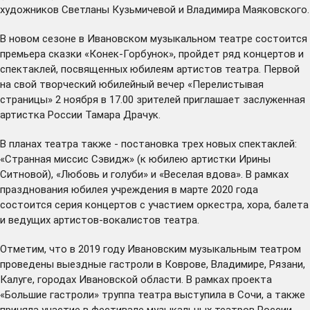
художников Светланы Кузьмичевой и Владимира Маяковского.
В новом сезоне в Ивановском музыкальном театре состоится
премьера сказки «Конек-Горбунок», пройдет ряд концертов и
спектаклей, посвященных юбилеям артистов театра. Первой
на свой творческий юбилейный вечер «Перелистывая
страницы» 2 ноября в 17.00 зрителей приглашает заслуженная
артистка России Тамара Драчук.
В планах театра также - постановка трех новых спектаклей:
«Странная миссис Сэвидж» (к юбилею артистки Ирины
Ситновой), «Любовь и голуби» и «Веселая вдова». В рамках
празднования юбилея учреждения в марте 2020 года
состоится серия концертов с участием оркестра, хора, балета
и ведущих артистов-вокалистов театра.
Отметим, что в 2019 году Ивановским музыкальным театром
проведены выездные гастроли в Коврове, Владимире, Рязани,
Калуге, городах Ивановской области. В рамках проекта
«Большие гастроли» труппа театра выступила в Сочи, а также
приняла участие в фестивале музыкальных театров России