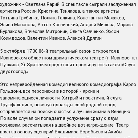
художник - Светлана Рарий. В спектакле сыграли заслуженная
артистка России Кристина Тенякова, а также артисты
Татьяна Грубинка, Полина Галкина, Константин Межаков,
Элина Манапова, Антон Копчинский, Андрей Мисюра, Марина
Бурлакова, Вячеслав Митронин, Ольга Савченко, Эхсон
Коимдодов, Валентин Иванов, Алексей Дрягин.
5 октября в 17.30 86-й театральный сезон откроется в
Ивановском областном драматическом театре (г. Иваново, пл.
Пушкина, 2). Зрителям представят премьеру спектакля «Слуга
двух господ».
Это непревзойденная комедия великого комедиографа Карло
Гольдони, все персонажи в которой - яркие и
запоминающиеся личности. Хитрый и практичный слуга
Труффальдино, покинув однажды свой родной город,
отправляется на поиски счастья и лучшей жизни в Венецию.
По воле случая он попадает в услужение сразу к двум
хозяевам, рассчитывая на двойное вознаграждение. Театр
взял за основу сценарий Владимира Воробьева и Акибы