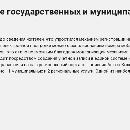
ле государственных и муницип
о сведения жителей, что упростился механизм регистрации н
т на электронной площадке можно с использованием номера мо
в, это стало возможным благодаря модернизации механизма д
одит посредством создания учетной записи в единой системе
аняется и на наш региональный портал», - пояснил Антон Кол
о 11 муниципальных и 2 региональные услуги. Одной из наибол