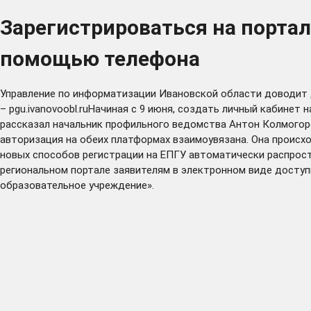
Зарегистрироваться на порта
помощью телефона
Управление по информатизации Ивановской области доводит д
– pgu.ivanovoobl.ruНачиная с 9 июня, создать личный кабине
рассказал начальник профильного ведомства Антон Колмогоро
авторизация на обеих платформах взаимоувязана. Она происх
новых способов регистрации на ЕПГУ автоматически распростр
региональном портале заявителям в электронном виде доступн
образовательное учреждение».