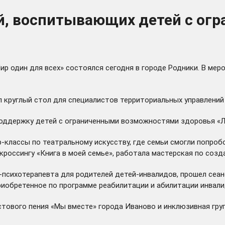
ей, воспитывающих детей с о
р один для всех» состоялся сегодня в городе Родники. В мер
л круглый стол для специалистов территориальных управлени
поддержку детей с ограниченными возможностями здоровья «Л
классы по театральному искусству, где семьи смогли попробо
кроссингу «Книга в моей семье», работала мастерская по созд
-психотерапевта для родителей детей-инвалидов, прошел сеан
риобретенное по программе реабилитации и абилитации инвал
тового пения «Мы вместе» города Иваново и инклюзивная гру