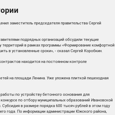
тории
ценил заместитель председателя правительства Сергей
тавителями подрядных организаций обсудили текущие
ву территорий в рамках программы «Формирование комфортной
ть в установленные сроки», - сказал Сергей Коробкин.
 контрактов находится на постоянном контроле
етей на площади Ленина. Уже уложена плиткой пешеходная
 работы по устройству бетонного основания для
 конкурсе по отбору муниципальных образований Ивановской
 Субсидия в размере порядка 600 тысяч рублей в этом году
щего года. По информации администрации Южского района,