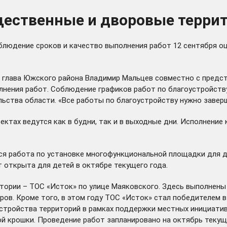
щественные и дворовые терри
блюдение сроков и качество выполнения работ 12 сентября о
и глава Южского района Владимир Мальцев совместно с предс
олнения работ. Соблюдение графиков работ по благоустройст
ства области. «Все работы по благоустройству нужно заверши
ктах ведутся как в будни, так и в выходные дни. Исполнение
ся работа по установке многофункциональной площадки для д
 открыта для детей в октябре текущего года.
тории – ТОС «Исток» по улице Маяковского. Здесь выполнены
в. Кроме того, в этом году ТОС «Исток» стал победителем в
стройства территорий в рамках поддержки местных инициатив.
ой крошки. Проведение работ запланировано на октябрь теку