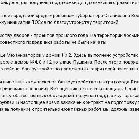
конкурсе для получения поддержки для дальнейшего развития
ртной городской среды» решением губернатора Станислава Во
жку инициатив ТОСов по благоустройству территорий.
йству дворов - проектов прошлого года. На территории вось
осовестного подрядчика работы не были начаты.
це Механизаторов у домов 1 и 2. Здесь выполнено устройств
 возле домов №4, 8 и 12 по улице Пушкина. После этого подря
 района, благоустройство придомовых территорий завершится
я выполнить комплексное благоустройство центра города Южи
орических поселениях. В концепцию включены площадь Ленина,
 итогам общественных обсуждений, получили поддержку горожа
ублей. В настоящее время заключен контракт на подготовку 
на выполнение строительно-монтажных работ мы должны завер