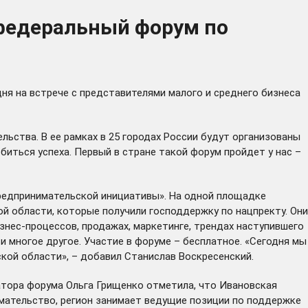
 федеральный форум по
ня на встрече с представителями малого и среднего бизнеса
ьства. В ее рамках в 25 городах России будут организованы
иться успеха. Первый в стране такой форум пройдет у нас –
редпринимательской инициативы». На одной площадке
ой области, которые получили господдержку по нацпректу. Они
знес-процессов, продажах, маркетинге, трендах наступившего
и многое другое. Участие в форуме – бесплатное. «Сегодня мы
кой области», – добавил Станислав Воскресенский.
атора форума Ольга Грищенко отметила, что Ивановская
имательство, регион занимает ведущие позиции по поддержке