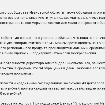
кого сообщества Ивановской области также обсудили итоги 
ены все региональные институты поддержки предпринимательс
онцентрировать все меры поддержки для малого и среднего б
«обратную связь»: чего удалось добиться, что пока не получа
ак я уже говорил, считаю, что мы можем претендовать на то,
ового регионального продукта производится малыми и средни
я было удобно», – подчеркнул Станислав Воскресенский.
 обязанности директора Александра Зиновьева. Так, за шест
ельства, в среднем это 34 обращения в день. Наиболее востр
учающие программы.
бласти и кредитными учреждениями заключено 40 договоров п
,7 млн рублей, причем каждый четвертый микрозайм выдан жит
0 млн рублей.
товаров на экспорт. При поддержке Центра 15 предприятий И