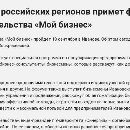
з российских регионов примет
ельства «Мой бизнес»
 «Мой бизнес» пройдет 18 сентября в Иванове. Об этом сегод
Воскресенский.
тует специальная программа по популяризации предпринимател
изнес-консультанты, бизнесмены, которые расскажут, как доб
 среднее предпринимательство и поддержка индивидуальной п
хия и другие. На форуме также выступят бизнесмены Ивановск
ми управления и продвижения, расскажут об автоматизации би
ния эффективной команды, стратегии выходов на новые рынки 
овести с максимальной пользой для предпринимателей Ивановс
льства», вице-президент Университета «Синергия» – организ
айно. По ее словам, в области активно развивается предприн