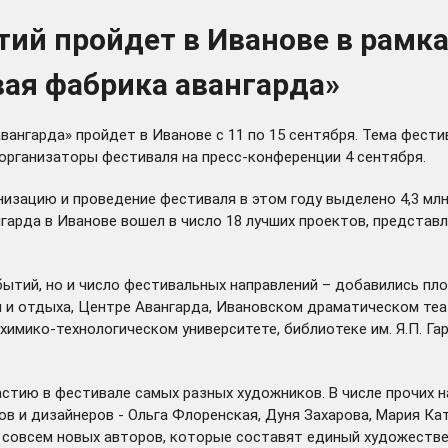
ий пройдет в Иванове в рамка
вая фабрика авангарда»
ангарда» пройдет в Иванове с 11 по 15 сентября. Тема фестив
организаторы фестиваля на пресс-конференции 4 сентября.
низацию и проведение фестиваля в этом году выделено 4,3 мл
гарда в Иванове вошел в число 18 лучших проектов, представл
бытий, но и число фестивальных направлений – добавились пл
 и отдыха, Центре Авангарда, Ивановском драматическом те
химико-технологическом университете, библиотеке им. Я.П. 
астию в фестивале самых разных художников. В числе прочих 
в и дизайнеров - Ольга Флоренская, Дуня Захарова, Мария Кат
совсем новых авторов, которые составят единый художественн