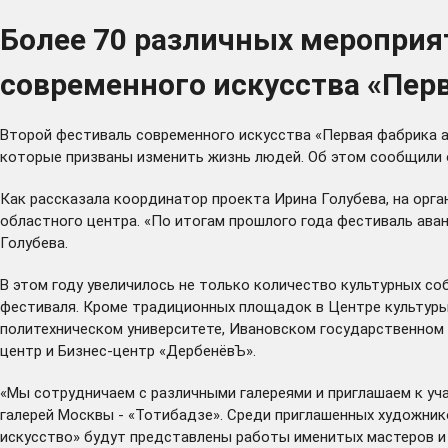
Более 70 различных мероприят
современного искусства «Пер
Второй фестиваль современного искусства «Первая фабрика ав
которые призваны изменить жизнь людей. Об этом сообщили 
Как рассказала координатор проекта Ирина Голубева, на орга
областного центра. «По итогам прошлого года фестиваль аван
Голубева.
В этом году увеличилось не только количество культурных со
фестиваля. Кроме традиционных площадок в Центре культуры
политехническом университете, Ивановском государственном 
центр и Бизнес-центр «ДербенёвЪ».
«Мы сотрудничаем с различными галереями и приглашаем к уч
галерей Москвы - «Тотибадзе». Среди приглашенных художнико
искусство» будут представлены работы именитых мастеров и 