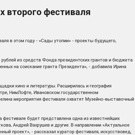
х второго фестиваля
аля в этом году - «Сады утопии» - проекты будущего,
н рублей из средств Фонда президентских грантов и бюджета
енных на соискание гранта Президента», - добавила Ирина
ощадки кино и литературы. Расширилась и география
атре, НимЛофте, Ивановском государственном
Гарелина мероприятия фестиваля охватят Музейно-выставочный
на фестивале будет представлена одна из известнейших
кова, Андрей Вахрушев и другие. В направлении «Актуальное
ый проект», - рассказал куратор фестиваля, искусствовед,