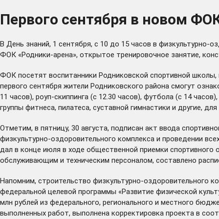
Первого сентября в новом ФО
В День знаний, 1 сентября, с 10 до 15 часов в физкультурно
ФОК «Родники-арена», открытое тренировочное занятие, конс
ФОК посетят воспитанники Родниковской спортивной школы, 
первого сентября жители Родниковского района смогут ознако
11 часов), роуп-скиппинга (с 12.30 часов), футбола (с 14 час
группы фитнеса, пилатеса, суставной гимнастики и другие, для
Отметим, в пятницу, 30 августа, подписан акт ввода спортивн
физкультурно-оздоровительного комплекса и проведении все
дал в конце июля в ходе общественной приемки спортивного 
обслуживающим и техническим персоналом, составлено распис
Напомним, строительство физкультурно-оздоровительного ком
федеральной целевой программы «Развитие физической культу
млн рублей из федерального, регионального и местного бюдж
выполненных работ, выполнена корректировка проекта в соо