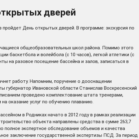
 открытых дверей
ов пройдет День открытых дверей. В программе: экскурсия по
 учащиеся общеобразовательных школ района. Помимо этого
ии баскетбола и волейбола (с 10 часов), легкой атлетики (с
менты на разовое посещение бассейна и залов, записаться в
начнет работу. Напомним,
поручение
о дооснащении
ты губернатор Ивановской области Станислав Воскресенский
списанием проведено комплектование штата тренерами,
на оказание услуг по обучению плаванию.
ссейном в Родниках начато в 2012 году в рамках реализации
строительство объекта направлены средства в сумме 263,7
но полное экспертное обследование объемов и качества
ьное заключение государственной экспертизы ПСД. За период