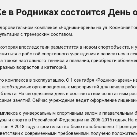
Ке в Родниках состоится День
-оздоровительном комплексе «Родники-арена» на ул. Космонавт
ультации с тренерским составом.
которая впоследствии разместится в новом спортобъекте, и
миться с работой спортивного учреждения и записаться в секц
ов), а также настольного тенниса и плавания, приобрести абоне
 разных возрастов и категорий.
ого комплекса в эксплуатацию. С 1 сентября «Родники-арена» 
х необходимых организационных мероприятий для начала рабо
объекта. На сегодняшний день в соответствии со штатным ра
ание занятий. Сейчас учреждение ведет оформление лицензии 
плекса с универсальным спортивным залом и плавательным ба
ры и спорта в Российской Федерации на 2006-2015 годы». На 
етов. В 2018 году строительство было возобновлено. Проведе
тветствии с современными требованиями, получено положител