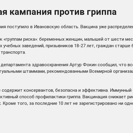
ая кампания против гриппа
ния поступило в Ивановскую область. Вакцина уже распределе
 к «группам риска»: беременных женщин, малышей от шести ме
х учебных заведений, призывников 18-27 лет, граждан старше
 транспорта.
р департамента здравоохранения Артур Фокин сообщил, что вс
ктуальными штаммами, рекомендованными Всемирной организац
 содержит консервантов, безопасна и эффективна. Иммунный о
ктивный способ профилактики гриппа. Вакцинация снижает рис
. Кроме того, за последние 10 лет не зарегистрировано ни од