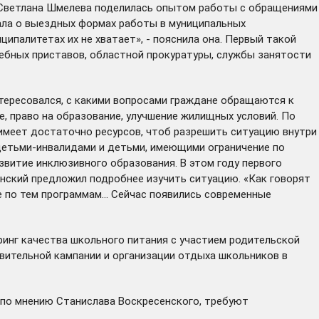
и, Светлана Шмелева поделилась опытом работы с обращениями
ала о выездных формах работы в муниципальных
ипалитетах их не хватает», - пояснила она. Первый такой
ебных приставов, областной прокуратуры, службы занятости
тересовался, с какими вопросами граждане обращаются к
е, право на образование, улучшение жилищных условий. По
имеет достаточно ресурсов, чтоб разрешить ситуацию внутри
 детьми-инвалидами и детьми, имеющими ограничение по
звитие инклюзивного образования. В этом году первого
нский предложил подробнее изучить ситуацию. «Как говорят
не по тем программам… Сейчас появились современные
ринг качества школьного питания с участием родительской
овительной кампании и организации отдыха школьников в
, по мнению Станислава Воскресенского, требуют