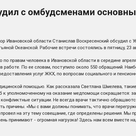
судил с омбудсменами основн
тор Ивановской области Станислав Воскресенский обсудил с 
яной Океанской. Рабочие встречи состоялись в пятницу, 23 ав
по правам человека в Ивановской области в середине апреля 
х в работе. По ее словам, поступило около 550 обращений. Н
едоставления услуг ЖКХ, по вопросам социального и пенсионн
едицинской помощью. Как рассказала Светлана Шмелева, таки
 к уполномоченному на оказание медпомощи сокращается: за 
конфликтные ситуации. Не всегда врачи тактично обращаются
ь причины. «Мы с вами должны понимать, что врачи перегруже
н провел на эту тему совещание, где определены решения. Мы
 день принимают - огромная нагрузка! Здесь нам всем вместе 