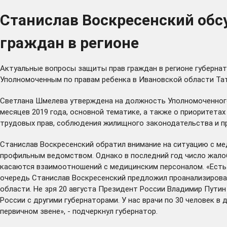
Станислав Воскресенский об
граждан в регионе
Актуальные вопросы защиты прав граждан в регионе губерна
Уполномоченным по правам ребенка в Ивановской области Тать
Светлана Шмелева утверждена на должность Уполномоченного 
месяцев 2019 года, основной тематике, а также о приоритета
трудовых прав, соблюдения жилищного законодательства и пр
Станислав Воскресенский обратил внимание на ситуацию с м
профильным ведомством. Однако в последний год число жалоб
касаются взаимоотношений с медицинским персоналом. «Есть 
очередь Станислав Воскресенский предложил проанализироват
области. Не зря 20 августа Президент России Владимир Пути
России с другими губернаторами. У нас врачи по 30 человек в
первичном звене», - подчеркнул губернатор.