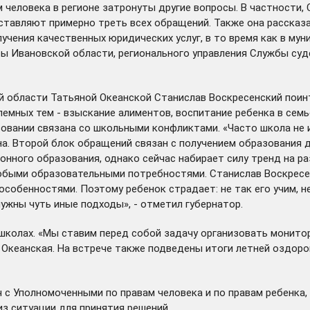
м человека в регионе затронуты другие вопросы. В частност
ставляют примерно треть всех обращений. Также она рассказ
ения качественных юридических услуг, в то время как в муниц
ы Ивановской области, регионального управления Службы суд
й области Татьяной Океанской Станислав Воскресенский поин
емных тем - взыскание алиментов, воспитание ребенка в семь
овании связана со школьными конфликтами. «Часто школа не 
она. Второй блок обращений связан с получением образования
нного образования, однако сейчас набирает силу тренд на ра
собыми образовательными потребностями. Станислав Воскресе
особенностями. Поэтому ребенок страдает: не так его учим, 
нужны чуть иные подходы», - отметил губернатор.
 школах. «Мы ставим перед собой задачу организовать монито
а Океанская. На встрече также подведены итоги летней оздор
ч с Уполномоченными по правам человека и по правам ребенка
з ситуации для принятия решений.