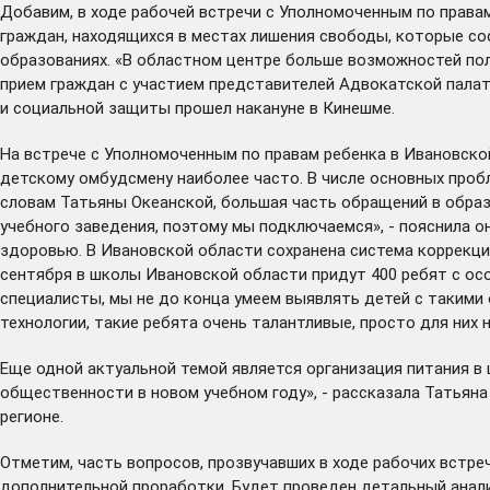
Добавим, в ходе рабочей встречи с Уполномоченным по права
граждан, находящихся в местах лишения свободы, которые со
образованиях. «В областном центре больше возможностей получ
прием граждан с участием представителей Адвокатской палат
и социальной защиты прошел накануне в Кинешме.
На встрече с Уполномоченным по правам ребенка в Ивановско
детскому омбудсмену наиболее часто. В числе основных пробл
словам Татьяны Океанской, большая часть обращений в образ
учебного заведения, поэтому мы подключаемся», - пояснила 
здоровью. В Ивановской области сохранена система коррекцио
сентября в школы Ивановской области придут 400 ребят с о
специалисты, мы не до конца умеем выявлять детей с такими 
технологии, такие ребята очень талантливые, просто для них 
Еще одной актуальной темой является организация питания в
общественности в новом учебном году», - рассказала Татьян
регионе.
Отметим, часть вопросов, прозвучавших в ходе рабочих встре
дополнительной проработки. Будет проведен детальный анали