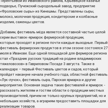
Терентьевой из Ивановского района, Юрьевецкое казачье
подворье, Пучежский сыродельный завод, предприятие
«Фроловские сыры» из Кинешмы. Представлены сыры,
молоко, молочная продукция, кондитерские и колбасные
изделия, саженцы цветов.
Добавим, фестиваль мёда является составной частью целой
серии выставок-ярмарок фермерской продукции,
которые
проходят
в регионе почти каждые выходные. Первый
фестиваль фермерских продуктов в этом сезоне состоялся 27
июля в Иванове. Еще одной площадкой для фермеров региона
стал «Праздник русских традиций на родине владимирских
тяжеловозов» в Гавриловом Посаде 3 августа. Также в
календаре – первый Фестиваль цветов и садов, который
пройдет накануне начала учебного года, областной фестиваль
«Лук-лучок», фестиваль сыра, Парская ярмарка и другие
мероприятия. Основная задача таких фестивалей и ярмарок -
рассказать жителям и гостям области о продукции местных
производителей, причем не только крупных предприятий, но и
небольших хозяйств, а аграриям предоставить площадки для
реализации товаров.