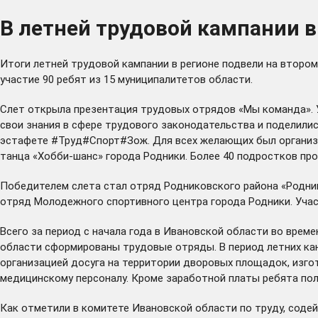
В летней трудовой кампании в
Итоги летней трудовой кампании в регионе подвели на второ
участие 90 ребят из 15 муниципалитетов области.
Слет открыла презентация трудовых отрядов «Мы команда». 
свои знания в сфере трудового законодательства и поделилис
эстафете #Труд#Спорт#Зож. Для всех желающих был организов
танца «Хобби-шанс» города Родники. Более 40 подростков пр
Победителем слета стал отряд Родниковского района «Родник
отряд Молодежного спортивного центра города Родники. Уча
Всего за период с начала года в Ивановской области во време
области сформированы трудовые отряды. В период летних ка
организацией досуга на территории дворовых площадок, изг
медицинскому персоналу. Кроме заработной платы ребята пол
Как отметили в комитете Ивановской области по труду, соде