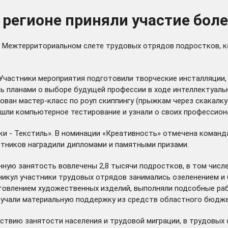
 регионе приняли участие бол
м Межтерриториальном слете трудовых отрядов подростков, ко
Участники мероприятия подготовили творческие инсталляции
ь планами о выборе будущей профессии в ходе интеллектуальн
ан мастер-класс по роуп скиппингу (прыжкам через скакалку
ошли компьютерное тестирование и узнали о своих профессио
и - Текстиль». В номинации «Креативность» отмечена команда
стников наградили дипломами и памятными призами.
нную занятость вовлечены 2,8 тысячи подростков, в том числе 
никул участники трудовых отрядов занимались озеленением и
отовлением художественных изделий, выполняли подсобные р
учали материальную поддержку из средств областного бюджета
йствию занятости населения и трудовой миграции, в трудовых